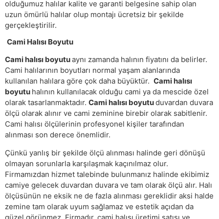
olduğumuz halılar kalite ve garanti belgesine sahip olan
uzun ömürlü halılar olup montajı ücretsiz bir şekilde
gerçekleştirilir.
Cami Halısı Boyutu
Cami halısı boyutu
aynı zamanda halının fiyatını da belirler.
Cami halılarının boyutları normal yaşam alanlarında
kullanılan halılara göre çok daha büyüktür.
Cami halısı
boyutu
halının kullanılacak olduğu cami ya da mescide özel
olarak tasarlanmaktadır.
Cami halısı boyutu
duvardan duvara
ölçü olarak alınır ve cami zeminine birebir olarak sabitlenir.
Cami halısı ölçülerinin profesyonel kişiler tarafından
alınması son derece önemlidir.
Çünkü yanlış bir şekilde ölçü alınması halinde geri dönüşü
olmayan sorunlarla karşılaşmak kaçınılmaz olur.
Firmamızdan hizmet talebinde bulunmanız halinde ekibimiz
camiye gelecek duvardan duvara ve tam olarak ölçü alır. Halı
ölçüsünün ne eksik ne de fazla alınması gereklidir aksi halde
zemine tam olarak uyum sağlamaz ve estetik açıdan da
güzel görünmez. Firmadır. cami halısı üretimi satışı ve