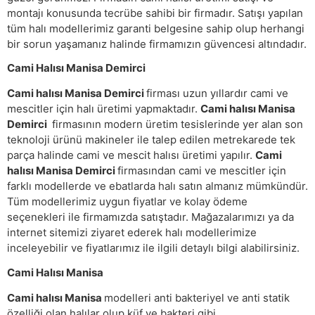
montajı konusunda tecrübe sahibi bir firmadır. Satışı yapılan
tüm halı modellerimiz garanti belgesine sahip olup herhangi
bir sorun yaşamanız halinde firmamızın güvencesi altındadır.
Cami Halısı Manisa Demirci
Cami halısı Manisa Demirci
firması uzun yıllardır cami ve
mescitler için halı üretimi yapmaktadır.
Cami halısı Manisa
Demirci
firmasının modern üretim tesislerinde yer alan son
teknoloji ürünü makineler ile talep edilen metrekarede tek
parça halinde cami ve mescit halısı üretimi yapılır.
Cami
halısı Manisa Demirci
firmasından cami ve mescitler için
farklı modellerde ve ebatlarda halı satın almanız mümkündür.
Tüm modellerimiz uygun fiyatlar ve kolay ödeme
seçenekleri ile firmamızda satıştadır. Mağazalarımızı ya da
internet sitemizi ziyaret ederek halı modellerimize
inceleyebilir ve fiyatlarımız ile ilgili detaylı bilgi alabilirsiniz.
Cami Halısı Manisa
Cami halısı Manisa
modelleri anti bakteriyel ve anti statik
özelliği olan halılar olup küf ve bakteri gibi