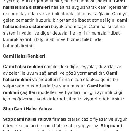
ziyaretçilerin ergonomik bir şekilde ısınması sağlanır.
Cami
halısı ısıtma sistemleri
halı altına uygulanarak cami içerisinin
ekonomik yoldan ve verimli olarak ısıtılması sağlanır. Camiye
gelen cemaatin huzurlu bir ortamda ibadet etmesi için
cami
halısı ısıtma sistemleri
büyük önem taşır. Cami halısı ısıtma
sistemi fiyatlar ve diğer detaylar ile ilgili firmanızla irtibat
kurarak ayrıntılı bilgi alabilir ve hizmet talebinde
bulunabilirsiniz.
Cami Halısı Renkleri
Cami halısı renkleri
camilerdeki diğer eşyalar, duvarlar ve
avizeler ile uyum sağlamalı ve gözü yormamalıdır.
Cami
halısı renkleri
ve modelleri firmamızda oldukça geniş bir
yelpazede müşterilerimize sunulmuştur.
Cami halısı
renkleri
çeşitleri modelleri ve fiyatları ile ilgili ayrıntılı bilgi
için mağazamızı ya da internet sitemizi ziyaret edebilirsiniz.
Stop Cami Halısı Yalova
Stop cami halısı Yalova
firması olarak cazip fiyatlar ve uygun
ödeme koşulları ile cami halısı satışı yapıyoruz.
Stop cami