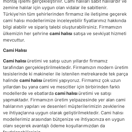
montaj işlemi gerçekleştirilir. Cami halıları sabit halılardır ve
zemine halılar için uygun olan vidalar ile sabitlenir.
Türkiye’nin tüm şehirlerinden firmamız ile iletişime geçerek
cami halısı modellerimize inceleyebilir fiyatlarımız hakkında
bilgi alabilir ve sipariş talebi oluşturabilirsiniz. Firmamızın
ülkemizin her şehrine
cami halısı
satışa ve sevkiyat hizmeti
mevcuttur.
Cami Halısı
Cami halısı
üretimi ve satışı uzun yıllardır firmamız
tarafından gerçekleştirilmektedir. Firmamızın modern üretim
tesislerinde ki makineler ile istenilen metrekarede tek parça
halinde
cami halısı
üretimi yapıyoruz. Firmamız çok uzun
yıllardan bu yana cami ve mescitler için birbirinden farklı
modellerde ve ebatlarda
cami halısı
üretimi ve satışı
yapmaktadır. Firmamızın üretim yelpazesinde yer alan cami
halılarının yapıları ve desenleri müşterilerimizin zevklerine
ve ihtiyaçlarına uygun olarak geliştirilmektedir. Cami halısı
modellerimiz arasından bütçenize ve ihtiyacınıza en uygun
olanı seçerek avantajlı ödeme koşullarımızdan da