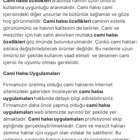
Cami halısı özellikleri
arasında halının uzun ömürlü
kullanıma uygunluğu aranmalıdır. Cami halısı cami
içerisindeki diğer unsurlar ile bütünlük sağlamalı ve göze
hoş görünmelidir.
Cami halısı özellikleri
caminin estetik
görünümünü ve halının kalitesini de belirler. Cami ve
mescitler için halı satın alınırken mutlaka
cami halısı
özellikleri
göz önünde bulundurulmalıdır. Çünkü cami halıları
sıklıkla değiştirilebilecek ürünler değildir. Bu nedenle uzun
ömürlü bir şekilde kullanım vaad etmeli ve desenen cami
içerisi ile uyumlu olması gereklidir.
Cami Halısı Uygulamaları
Firmamızın üretmiş olduğu cami halılarını internet
sitemizdeki galeriden inceleyerek
cami halısı
uygulamaları
hakkında detaylı bilgi edinebilirsiniz.
Firmamızın daha önce yapmış olduğu
cami halısı
uygulamaları
web sitemizde ayrıntılı bir şekilde yer
almaktadır.
Cami halısı uygulamaları
profesyonel ekip
eşliğinde gerçekleştirilmektedir. Cami ve mescit halıları
zemine halılar için uygun olan vidalar ile sabitlenir. Bu
vidalama sayeside halının kayma ya da toplanma yapması