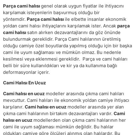
Parça cami halısı
genel olarak uygun fiyatlar ile ihtiyacını
karşılamak isteyenlerin başvurmuş olduğu bir
yöntemdir.
Parça cami halısı
ile elbette insanlar ekonomik
yoldan cami halısı ihtiyaçlarını karşılamak ister. Ancak
parça
cami halısı
satın alırken dezavantajlarını da göz önünde
bulundurmak gereklidir. Parça Cami halılarının üretilmiş
olduğu camiye özel boyutlarda yapılmış olduğu için bir başka
cami ile uyum sağlaması ve mümkün olmaz. Bu nedenle
kesilmesi veya eklenmesi gereklidir. Parça ve cami halıları
belli bir süre kullanıldıkları ve kir ya da kullanıma bağlı
deformasyonlar içerir.
Cami Halısı En Ucuz
Cami halısı en ucuz
modeller arasında çıkma cami halıları
mevcuttur. Cami halıları ile ekonomik yoldan camiye ihtiyacı
karşılanır.
Cami halısı en ucuz
modeller arasında yer alan
çıkma cami halılarının birtakım dezavantajları vardır.
Cami
halısı en ucuz
modellerden olan çıkma cami halılarının her
cami ile uyum sağlaması mümkün değildir. Bu halılar
oldukları camiye göre ölçüleri alınmış olan halılardır. Bu