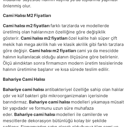
önlenmiş olur.
Cami Halısı M2 Fiyatları
Cami halısı m2 fiyatları
farklı tarzlarda ve modellerde
üretilmiş olan halılarınızın özelliğine göre değişiklik
gösterir.
Cami halısı m2 fiyatları
özel kalite halı süper çift
mekik halı mega akrilik halı ve klasik akrilik gibi farklı tarzlara
göre değişir.
Cami halısı m2 fiyatları
cami ya da mescidde
halının kullanılacak olduğu alanın ölçüsüne göre belirlenir.
Ölçü alındıktan sonra firmamızın modern üretim tesislerinde
halının üretimine başlanır ve kısa sürede teslim edilir.
Bahariye Cami Halısı
Bahariye cami halısı
antibakteriyel özelliğe sahip olan halılar
çdır ve küf bakteri gibi mikroorganizmaları içerisinde
barındırmaz.
Bahariye cami halısı
modelleri yıkamaya müsait
bir yapıdadır ve formunu uzun süre muhafaza
eder.
Bahariye cami halısı
modelleri ile camilerde ve
mescitlerde dekorasyon bütünlüğü kolay bir şekilde
sağlanır. Firmamızdan satın alacak olduğunuz tüm cami ve