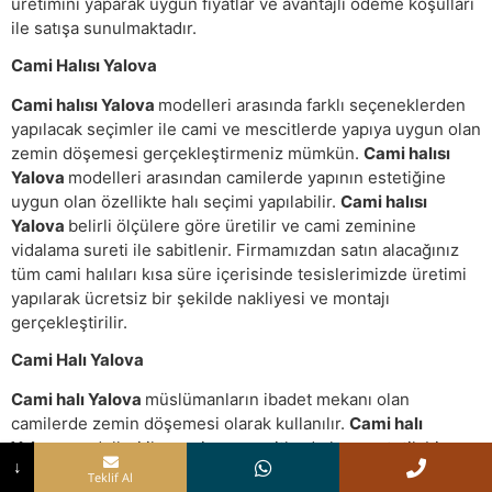
üretimini yaparak uygun fiyatlar ve avantajlı ödeme koşulları
ile satışa sunulmaktadır.
Cami Halısı Yalova
Cami halısı Yalova
modelleri arasında farklı seçeneklerden
yapılacak seçimler ile cami ve mescitlerde yapıya uygun olan
zemin döşemesi gerçekleştirmeniz mümkün.
Cami halısı
Yalova
modelleri arasından camilerde yapının estetiğine
uygun olan özellikte halı seçimi yapılabilir.
Cami halısı
Yalova
belirli ölçülere göre üretilir ve cami zeminine
vidalama sureti ile sabitlenir. Firmamızdan satın alacağınız
tüm cami halıları kısa süre içerisinde tesislerimizde üretimi
yapılarak ücretsiz bir şekilde nakliyesi ve montajı
gerçekleştirilir.
Cami Halı Yalova
Cami halı Yalova
müslümanların ibadet mekanı olan
camilerde zemin döşemesi olarak kullanılır.
Cami halı
Yalova
modelleri ile cami ve mescitlerde hem estetik bir
↓
görünüm sağlanır hem de cemaatin ve ziyaretçilerin zemin
Teklif Al