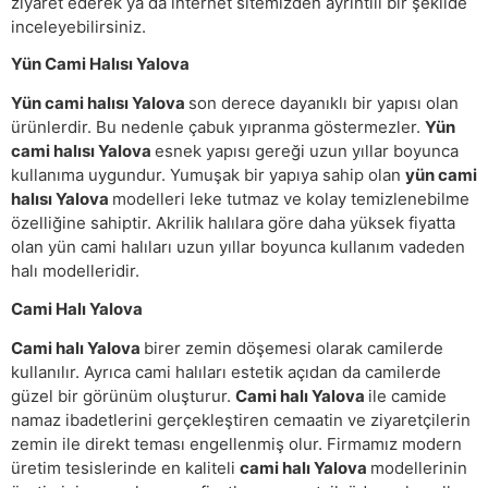
ziyaret ederek ya da internet sitemizden ayrıntılı bir şekilde
inceleyebilirsiniz.
Yün Cami Halısı Yalova
Yün cami halısı Yalova
son derece dayanıklı bir yapısı olan
ürünlerdir. Bu nedenle çabuk yıpranma göstermezler.
Yün
cami halısı Yalova
esnek yapısı gereği uzun yıllar boyunca
kullanıma uygundur. Yumuşak bir yapıya sahip olan
yün cami
halısı Yalova
modelleri leke tutmaz ve kolay temizlenebilme
özelliğine sahiptir. Akrilik halılara göre daha yüksek fiyatta
olan yün cami halıları uzun yıllar boyunca kullanım vadeden
halı modelleridir.
Cami Halı Yalova
Cami halı Yalova
birer zemin döşemesi olarak camilerde
kullanılır. Ayrıca cami halıları estetik açıdan da camilerde
güzel bir görünüm oluşturur.
Cami halı Yalova
ile camide
namaz ibadetlerini gerçekleştiren cemaatin ve ziyaretçilerin
zemin ile direkt teması engellenmiş olur. Firmamız modern
üretim tesislerinde en kaliteli
cami halı Yalova
modellerinin