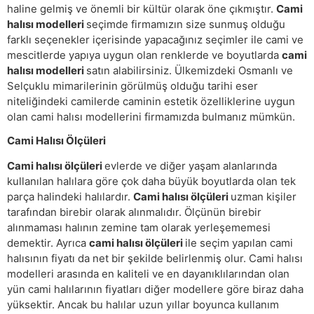
haline gelmiş ve önemli bir kültür olarak öne çıkmıştır.
Cami
halısı modelleri
seçimde firmamızın size sunmuş olduğu
farklı seçenekler içerisinde yapacağınız seçimler ile cami ve
mescitlerde yapıya uygun olan renklerde ve boyutlarda
cami
halısı modelleri
satın alabilirsiniz. Ülkemizdeki Osmanlı ve
Selçuklu mimarilerinin görülmüş olduğu tarihi eser
niteliğindeki camilerde caminin estetik özelliklerine uygun
olan cami halısı modellerini firmamızda bulmanız mümkün.
Cami Halısı Ölçüleri
Cami halısı ölçüleri
evlerde ve diğer yaşam alanlarında
kullanılan halılara göre çok daha büyük boyutlarda olan tek
parça halindeki halılardır.
Cami halısı ölçüleri
uzman kişiler
tarafından birebir olarak alınmalıdır. Ölçünün birebir
alınmaması halının zemine tam olarak yerleşememesi
demektir. Ayrıca
cami halısı ölçüleri
ile seçim yapılan cami
halısının fiyatı da net bir şekilde belirlenmiş olur. Cami halısı
modelleri arasında en kaliteli ve en dayanıklılarından olan
yün cami halılarının fiyatları diğer modellere göre biraz daha
yüksektir. Ancak bu halılar uzun yıllar boyunca kullanım