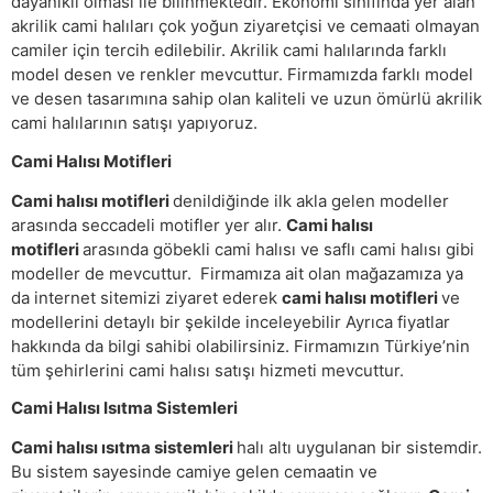
dayanıklı olması ile bilinmektedir. Ekonomi sınıfında yer alan
akrilik cami halıları çok yoğun ziyaretçisi ve cemaati olmayan
camiler için tercih edilebilir. Akrilik cami halılarında farklı
model desen ve renkler mevcuttur. Firmamızda farklı model
ve desen tasarımına sahip olan kaliteli ve uzun ömürlü akrilik
cami halılarının satışı yapıyoruz.
Cami Halısı Motifleri
Cami halısı motifleri
denildiğinde ilk akla gelen modeller
arasında seccadeli motifler yer alır.
Cami halısı
motifleri
arasında göbekli cami halısı ve saflı cami halısı gibi
modeller de mevcuttur. Firmamıza ait olan mağazamıza ya
da internet sitemizi ziyaret ederek
cami halısı motifleri
ve
modellerini detaylı bir şekilde inceleyebilir Ayrıca fiyatlar
hakkında da bilgi sahibi olabilirsiniz. Firmamızın Türkiye’nin
tüm şehirlerini cami halısı satışı hizmeti mevcuttur.
Cami Halısı Isıtma Sistemleri
Cami halısı ısıtma sistemleri
halı altı uygulanan bir sistemdir.
Bu sistem sayesinde camiye gelen cemaatin ve