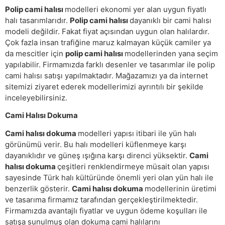
Polip cami halısı
modelleri ekonomi yer alan uygun fiyatlı
halı tasarımlarıdır.
Polip cami halısı
dayanıklı bir cami halısı
modeli değildir. Fakat fiyat açısından uygun olan halılardır.
Çok fazla insan trafiğine maruz kalmayan küçük camiler ya
da mescitler için
polip cami halısı
modellerinden yana seçim
yapılabilir. Firmamızda farklı desenler ve tasarımlar ile polip
cami halısı satışı yapılmaktadır. Mağazamızı ya da internet
sitemizi ziyaret ederek modellerimizi ayrıntılı bir şekilde
inceleyebilirsiniz.
Cami Halısı Dokuma
Cami halısı dokuma
modelleri yapısı itibari ile yün halı
görünümü verir. Bu halı modelleri küflenmeye karşı
dayanıklıdır ve güneş ışığına karşı direnci yüksektir.
Cami
halısı dokuma
çeşitleri renklendirmeye müsait olan yapısı
sayesinde Türk halı kültüründe önemli yeri olan yün halı ile
benzerlik gösterir.
Cami halısı dokuma
modellerinin üretimi
ve tasarıma firmamız tarafından gerçekleştirilmektedir.
Firmamızda avantajlı fiyatlar ve uygun ödeme koşulları ile
satışa sunulmuş olan dokuma cami halılarını