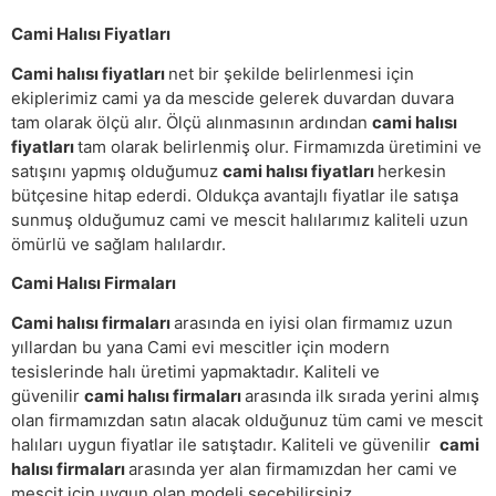
Cami Halısı Fiyatları
Cami halısı fiyatları
net bir şekilde belirlenmesi için
ekiplerimiz cami ya da mescide gelerek duvardan duvara
tam olarak ölçü alır. Ölçü alınmasının ardından
cami halısı
fiyatları
tam olarak belirlenmiş olur. Firmamızda üretimini ve
satışını yapmış olduğumuz
cami halısı fiyatları
herkesin
bütçesine hitap ederdi. Oldukça avantajlı fiyatlar ile satışa
sunmuş olduğumuz cami ve mescit halılarımız kaliteli uzun
ömürlü ve sağlam halılardır.
Cami Halısı Firmaları
Cami halısı firmaları
arasında en iyisi olan firmamız uzun
yıllardan bu yana Cami evi mescitler için modern
tesislerinde halı üretimi yapmaktadır. Kaliteli ve
güvenilir
cami halısı firmaları
arasında ilk sırada yerini almış
olan firmamızdan satın alacak olduğunuz tüm cami ve mescit
halıları uygun fiyatlar ile satıştadır. Kaliteli ve güvenilir
cami
halısı firmaları
arasında yer alan firmamızdan her cami ve
mescit için uygun olan modeli seçebilirsiniz.