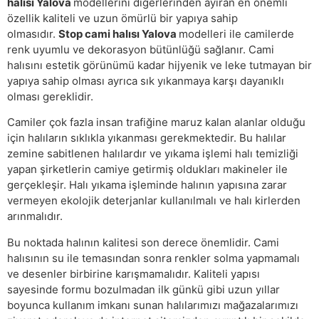
halısı Yalova
modellerini diğerlerinden ayıran en önemli
özellik kaliteli ve uzun ömürlü bir yapıya sahip
olmasıdır.
Stop cami halısı Yalova
modelleri ile camilerde
renk uyumlu ve dekorasyon bütünlüğü sağlanır. Cami
halısını estetik görünümü kadar hijyenik ve leke tutmayan bir
yapıya sahip olması ayrıca sık yıkanmaya karşı dayanıklı
olması gereklidir.
Camiler çok fazla insan trafiğine maruz kalan alanlar olduğu
için halıların sıklıkla yıkanması gerekmektedir. Bu halılar
zemine sabitlenen halılardır ve yıkama işlemi halı temizliği
yapan şirketlerin camiye getirmiş oldukları makineler ile
gerçekleşir. Halı yıkama işleminde halının yapısına zarar
vermeyen ekolojik deterjanlar kullanılmalı ve halı kirlerden
arınmalıdır.
Bu noktada halının kalitesi son derece önemlidir. Cami
halısının su ile temasından sonra renkler solma yapmamalı
ve desenler birbirine karışmamalıdır. Kaliteli yapısı
sayesinde formu bozulmadan ilk günkü gibi uzun yıllar
boyunca kullanım imkanı sunan halılarımızı mağazalarımızı