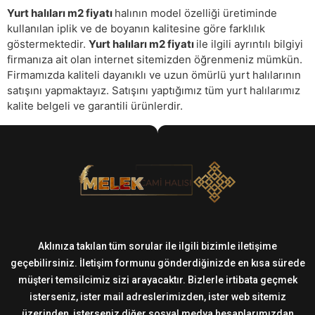
Yurt halıları m2 fiyatı
halının model özelliği üretiminde
kullanılan iplik ve de boyanın kalitesine göre farklılık
göstermektedir.
Yurt halıları m2 fiyatı
ile ilgili ayrıntılı bilgiyi
firmanıza ait olan internet sitemizden öğrenmeniz mümkün.
Firmamızda kaliteli dayanıklı ve uzun ömürlü yurt halılarının
satışını yapmaktayız. Satışını yaptığımız tüm yurt halılarımız
kalite belgeli ve garantili ürünlerdir.
Aklınıza takılan tüm sorular ile ilgili bizimle iletişime
geçebilirsiniz. İletişim formunu gönderdiğinizde en kısa sürede
müşteri temsilcimiz sizi arayacaktır. Bizlerle irtibata geçmek
isterseniz, ister mail adreslerimizden, ister web sitemiz
üzerinden, isterseniz diğer sosyal medya hesaplarımızdan