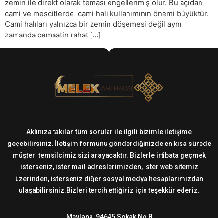
zemin ile direkt olarak teması engellenmiş olur. Bu açıdan
cami ve mescitlerde cami halı kullanımının önemi büyüktür.
Cami halıları yalnızca bir zemin döşemesi değil aynı
zamanda cemaatin rahat […]
Aklınıza takılan tüm sorular ile ilgili bizimle iletişime
geçebilirsiniz. İletişim formunu gönderdiğinizde en kısa sürede
müşteri temsilcimiz sizi arayacaktır. Bizlerle irtibata geçmek
isterseniz, ister mail adreslerimizden, ister web sitemiz
üzerinden, isterseniz diğer sosyal medya hesaplarımızdan
ulaşabilirsiniz.Bizleri tercih ettiğiniz için teşekkür ederiz.
Mevlana, 94645 Sokak No 8