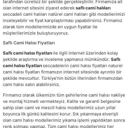
tarafından ücretsiz bir şekilde gerçekleştirilir. Firmamıza ait
olan internet sitesini ziyaret ederek
saflı cami halıları
seccadeli cami halıları natürel cami halıları gibi modellerimizi
inceleyebilir ve fiyat karşılaştırması yapabilirsiniz. Firmamız
olarak tüm modellerimizde en uygun fiyatlar ile
müşterilerimizle buluşturuyoruz.
Saflı Cami Halısı Fiyatları
Saflı cami halısı fiyatları
ile ilgili internet üzerinden kolay
şekilde araştırma ve inceleme yapmanız mümkündür.
Saflı
cami halısı fiyatları
seccadelerin cami halısı fiyatları naturel
cami halısı fiyatları firmamızın internet sitesinde ayrıntılı bir
şekilde mevcuttur. Türkiye’nin bütün illerinden firmamızdan
cami halısı satın alabilirsiniz.
Firmamız olarak ülkemizin tüm şehirlerine cami halısı nakliye
ve montaj hizmeti vermekteyiz. Kalite ve garanti belgesine
sahip olan cami ve mescit halısı modellerimiz uzun yıllar
boyunca ilk günkü kalitesini korur. Sık yıkanmaya elverişli
olan cami halısı modellerimiz yıkama işlemi yapıldıktan sonra
renk solması yapmaz. Tüm cami halısı modellerimiz her