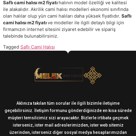
Saflı cami halısı m2 fiyatı
halının model özelliği ve kalitesi
ile alakalıdır. Akrilik cami halısı modelleri ekonomi sınıfında
olan halılar olup yün cami halıları daha yüksek fiyatlıdır.
Saflı
cami halısı m2 fiyatı
ve modeller ile ilgili detaylı bilgi için
firmamızın internet sitesini ziyaret edebilir ve sipariş
talebinde bulunabilirsiniz.
Tagged
Saflı Cami Halısı
Aklınıza takılan tüm sorular ile ilgili bizimle iletişime
geçebilirsiniz. İletişim formunu gönderdiğinizde en kısa sürede
müşteri temsilcimiz sizi arayacaktır. Bizlerle irtibata geçmek
isterseniz, ister mail adreslerimizden, ister web sitemiz
üzerinden, isterseniz diğer sosyal medya hesaplarımızdan