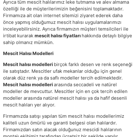
Ayrıca tüm mescit halılarımız leke tutmama ve alev almama
özelliği ile de müşterilerimizin beğenisini toplamaktadır.
Firmamıza ait olan internet sitemizi ziyaret ederek daha
önce yapmış olduğumuz mescit halısı uygulamalarımızı
inceleyebilirsiniz. Ayrıca firmamızın müşteri temsilcileri ile
irtibat kurarak
mescit halısı fiyatları
hakkında detaylı bilgiye
sahip olmanız mümkün.
Mescit Halısı Modelleri
Mescit halısı modelleri
birçok farklı desen ve renk seçeneği
ile satıştadır. Mescitler ufak mekanlar olduğu için genel
olarak düz renk ya da saflı modeller tercih edilmektedir.
Mescit halısı modelleri
arasında seccadeli ve natürel
modeller de mevcuttur. Mescitler için en çok tercih edilen
modeller arasında natürel mescit halısı ya da hafif desenli
mescit halıları yer alıyor.
Firmamızda satışı yapılan tüm mescit halısı modellerimiz
kaliteli uzun ömürlü ve garanti belgesi olan halılardır.
Firmamızdan satın alacak olduğunuz mescidi halılarının
montajı ekibimiz tarafından ücretsiz bir şekilde yapılır.