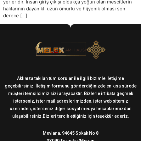
yerleridir. İnsan giriş çıkışı oldukça yoğun olan mescitlerin
halılarının dayanıklı uzun ömürlü ve hijyenik olması son
derece […]
Aklınıza takılan tüm sorular ile ilgili bizimle iletişime
geçebilirsiniz. İletişim formunu gönderdiğinizde en kısa sürede
müşteri temsilcimiz sizi arayacaktır. Bizlerle irtibata geçmek
isterseniz, ister mail adreslerimizden, ister web sitemiz
üzerinden, isterseniz diğer sosyal medya hesaplarımızdan
ulaşabilirsiniz.Bizleri tercih ettiğiniz için teşekkür ederiz.
Mevlana, 94645 Sokak No 8
33090 Toroslar/Mersin