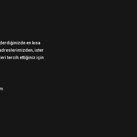
önderdiğinizde en kısa
 adreslerimizden, ister
i tercih ettiğiniz için
om