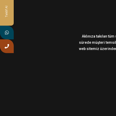
Teklif Al
Aklınıza takılan tüm 
sürede müşteri temsilc
web sitemiz üzerinden,