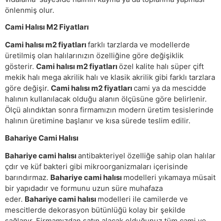
önlenmiş olur.
Cami Halısı M2 Fiyatları
Cami halısı m2 fiyatları
farklı tarzlarda ve modellerde
üretilmiş olan halılarınızın özelliğine göre değişiklik
gösterir.
Cami halısı m2 fiyatları
özel kalite halı süper çift
mekik halı mega akrilik halı ve klasik akrilik gibi farklı tarzlara
göre değişir.
Cami halısı m2 fiyatları
cami ya da mescidde
halının kullanılacak olduğu alanın ölçüsüne göre belirlenir.
Ölçü alındıktan sonra firmamızın modern üretim tesislerinde
halının üretimine başlanır ve kısa sürede teslim edilir.
Bahariye Cami Halısı
Bahariye cami halısı
antibakteriyel özelliğe sahip olan halılar
çdır ve küf bakteri gibi mikroorganizmaları içerisinde
barındırmaz.
Bahariye cami halısı
modelleri yıkamaya müsait
bir yapıdadır ve formunu uzun süre muhafaza
eder.
Bahariye cami halısı
modelleri ile camilerde ve
mescitlerde dekorasyon bütünlüğü kolay bir şekilde
sağlanır. Firmamızdan satın alacak olduğunuz tüm cami ve