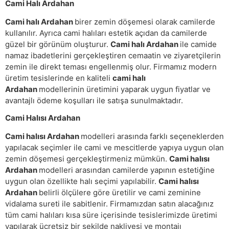
Cami Halı Ardahan
Cami halı Ardahan
birer zemin döşemesi olarak camilerde
kullanılır. Ayrıca cami halıları estetik açıdan da camilerde
güzel bir görünüm oluşturur.
Cami halı Ardahan
ile camide
namaz ibadetlerini gerçekleştiren cemaatin ve ziyaretçilerin
zemin ile direkt teması engellenmiş olur. Firmamız modern
üretim tesislerinde en kaliteli
cami halı
Ardahan
modellerinin üretimini yaparak uygun fiyatlar ve
avantajlı ödeme koşulları ile satışa sunulmaktadır.
Cami Halısı Ardahan
Cami halısı Ardahan
modelleri arasında farklı seçeneklerden
yapılacak seçimler ile cami ve mescitlerde yapıya uygun olan
zemin döşemesi gerçekleştirmeniz mümkün.
Cami halısı
Ardahan
modelleri arasından camilerde yapının estetiğine
uygun olan özellikte halı seçimi yapılabilir.
Cami halısı
Ardahan
belirli ölçülere göre üretilir ve cami zeminine
vidalama sureti ile sabitlenir. Firmamızdan satın alacağınız
tüm cami halıları kısa süre içerisinde tesislerimizde üretimi
yapılarak ücretsiz bir şekilde nakliyesi ve montajı