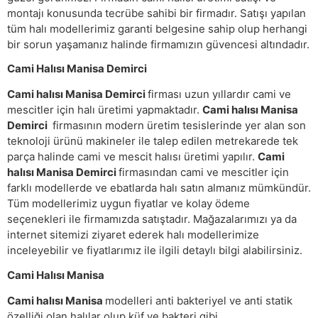
montajı konusunda tecrübe sahibi bir firmadır. Satışı yapılan
tüm halı modellerimiz garanti belgesine sahip olup herhangi
bir sorun yaşamanız halinde firmamızın güvencesi altındadır.
Cami Halısı Manisa Demirci
Cami halısı Manisa Demirci
firması uzun yıllardır cami ve
mescitler için halı üretimi yapmaktadır.
Cami halısı Manisa
Demirci
firmasının modern üretim tesislerinde yer alan son
teknoloji ürünü makineler ile talep edilen metrekarede tek
parça halinde cami ve mescit halısı üretimi yapılır.
Cami
halısı Manisa Demirci
firmasından cami ve mescitler için
farklı modellerde ve ebatlarda halı satın almanız mümkündür.
Tüm modellerimiz uygun fiyatlar ve kolay ödeme
seçenekleri ile firmamızda satıştadır. Mağazalarımızı ya da
internet sitemizi ziyaret ederek halı modellerimize
inceleyebilir ve fiyatlarımız ile ilgili detaylı bilgi alabilirsiniz.
Cami Halısı Manisa
Cami halısı Manisa
modelleri anti bakteriyel ve anti statik
özelliği olan halılar olup küf ve bakteri gibi