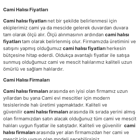
Cami Halısı Fiyatları
Cami halısı fiyatları
net bir şekilde belirlenmesi için
ekiplerimiz cami ya da mescide gelerek duvardan duvara
tam olarak ölçü alır. Ölçü alınmasının ardından
cami halısı
fiyatları
tam olarak belirlenmiş olur. Firmamızda üretimini ve
satışını yapmış olduğumuz
cami halısı fiyatları
herkesin
bütçesine hitap ederdi. Oldukça avantajlı fiyatlar ile satışa
sunmuş olduğumuz cami ve mescit halılarımız kaliteli uzun
ömürlü ve sağlam halılardır.
Cami Halısı Firmaları
Cami halısı firmaları
arasında en iyisi olan firmamız uzun
yıllardan bu yana Cami evi mescitler için modern
tesislerinde halı üretimi yapmaktadır. Kaliteli ve
güvenilir
cami halısı firmaları
arasında ilk sırada yerini almış
olan firmamızdan satın alacak olduğunuz tüm cami ve mescit
halıları uygun fiyatlar ile satıştadır. Kaliteli ve güvenilir
cami
halısı firmaları
arasında yer alan firmamızdan her cami ve
mescit için uygun olan modeli seçebilirsiniz.