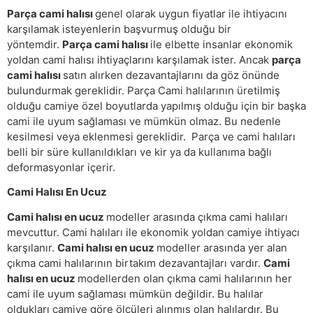
Parça cami halısı
genel olarak uygun fiyatlar ile ihtiyacını
karşılamak isteyenlerin başvurmuş olduğu bir
yöntemdir.
Parça cami halısı
ile elbette insanlar ekonomik
yoldan cami halısı ihtiyaçlarını karşılamak ister. Ancak
parça
cami halısı
satın alırken dezavantajlarını da göz önünde
bulundurmak gereklidir. Parça Cami halılarının üretilmiş
olduğu camiye özel boyutlarda yapılmış olduğu için bir başka
cami ile uyum sağlaması ve mümkün olmaz. Bu nedenle
kesilmesi veya eklenmesi gereklidir. Parça ve cami halıları
belli bir süre kullanıldıkları ve kir ya da kullanıma bağlı
deformasyonlar içerir.
Cami Halısı En Ucuz
Cami halısı en ucuz
modeller arasında çıkma cami halıları
mevcuttur. Cami halıları ile ekonomik yoldan camiye ihtiyacı
karşılanır.
Cami halısı en ucuz
modeller arasında yer alan
çıkma cami halılarının birtakım dezavantajları vardır.
Cami
halısı en ucuz
modellerden olan çıkma cami halılarının her
cami ile uyum sağlaması mümkün değildir. Bu halılar
oldukları camiye göre ölçüleri alınmış olan halılardır. Bu