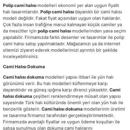
Polip cami halısı
modelleri ekonomi yer alan uygun fiyatlı
halı tasarımlarıdır.
Polip cami halısı
dayanıklı bir cami halısı
modeli değildir. Fakat fiyat açısından uygun olan halılardır.
Çok fazla insan trafiğine maruz kalmayan küçük camiler ya
da mescitler için
polip cami halısı
modellerinden yana seçim
yapılabilir. Firmamızda farklı desenler ve tasarımlar ile polip
cami halısı satışı yapılmaktadır. Mağazamızı ya da internet
sitemizi ziyaret ederek modellerimizi ayrıntılı bir şekilde
inceleyebilirsiniz.
Cami Halısı Dokuma
Cami halısı dokuma
modelleri yapısı itibari ile yün halı
görünümü verir. Bu halı modelleri küflenmeye karşı
dayanıklıdır ve güneş ışığına karşı direnci yüksektir.
Cami
halısı dokuma
çeşitleri renklendirmeye müsait olan yapısı
sayesinde Türk halı kültüründe önemli yeri olan yün halı ile
benzerlik gösterir.
Cami halısı dokuma
modellerinin üretimi
ve tasarıma firmamız tarafından gerçekleştirilmektedir.
Firmamızda avantajlı fiyatlar ve uygun ödeme koşulları ile
satışa sunulmuş olan dokuma cami halılarını