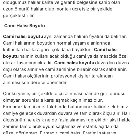
olduğumuz halılar kalite ve garanti belgesine sahip olan
uzun ömürlü halılar olup montajı ücretsiz bir şekilde
gerçekleştirilir.
Cami Halısı Boyutu
Cami halısı boyutu
aynı zamanda halının fiyatını da belirler.
Cami halılarının boyutları normal yaşam alanlarında
kullanılan halılara göre çok daha büyüktür.
Cami halısı
boyutu
halının kullanılacak olduğu cami ya da mescide özel
olarak tasarlanmaktadır.
Cami halısı boyutu
duvardan duvara
ölçü olarak alınır ve cami zeminine birebir olarak sabitlenir.
Cami halısı ölçülerinin profesyonel kişiler tarafından
alınması son derece önemlidir.
Çünkü yanlış bir şekilde ölçü alınması halinde geri dönüşü
olmayan sorunlarla karşılaşmak kaçınılmaz olur.
Firmamızdan hizmet talebinde bulunmanız halinde ekibimiz
camiye gelecek duvardan duvara ve tam olarak ölçü alır. Halı
ölçüsünün ne eksik ne de fazla alınması gereklidir aksi halde
zemine tam olarak uyum sağlamaz ve estetik açıdan da
güzel görünmez. Firmadır. cami halısı üretimi satışı ve