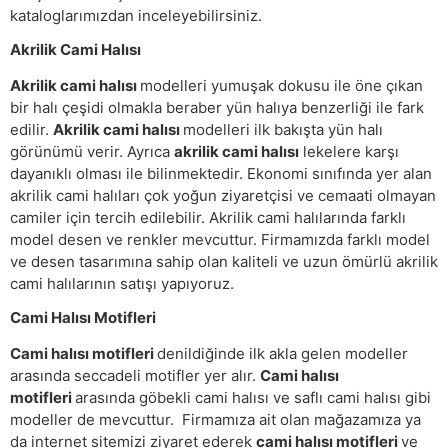
kataloglarımızdan inceleyebilirsiniz.
Akrilik Cami Halısı
Akrilik cami halısı
modelleri yumuşak dokusu ile öne çıkan
bir halı çeşidi olmakla beraber yün halıya benzerliği ile fark
edilir.
Akrilik cami halısı
modelleri ilk bakışta yün halı
görünümü verir. Ayrıca
akrilik cami halısı
lekelere karşı
dayanıklı olması ile bilinmektedir. Ekonomi sınıfında yer alan
akrilik cami halıları çok yoğun ziyaretçisi ve cemaati olmayan
camiler için tercih edilebilir. Akrilik cami halılarında farklı
model desen ve renkler mevcuttur. Firmamızda farklı model
ve desen tasarımına sahip olan kaliteli ve uzun ömürlü akrilik
cami halılarının satışı yapıyoruz.
Cami Halısı Motifleri
Cami halısı motifleri
denildiğinde ilk akla gelen modeller
arasında seccadeli motifler yer alır.
Cami halısı
motifleri
arasında göbekli cami halısı ve saflı cami halısı gibi
modeller de mevcuttur. Firmamıza ait olan mağazamıza ya
da internet sitemizi ziyaret ederek
cami halısı motifleri
ve