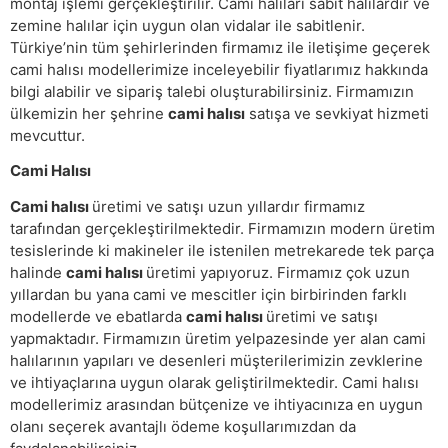
montaj işlemi gerçekleştirilir. Cami halıları sabit halılardır ve
zemine halılar için uygun olan vidalar ile sabitlenir.
Türkiye’nin tüm şehirlerinden firmamız ile iletişime geçerek
cami halısı modellerimize inceleyebilir fiyatlarımız hakkında
bilgi alabilir ve sipariş talebi oluşturabilirsiniz. Firmamızın
ülkemizin her şehrine
cami halısı
satışa ve sevkiyat hizmeti
mevcuttur.
Cami Halısı
Cami halısı
üretimi ve satışı uzun yıllardır firmamız
tarafından gerçekleştirilmektedir. Firmamızın modern üretim
tesislerinde ki makineler ile istenilen metrekarede tek parça
halinde
cami halısı
üretimi yapıyoruz. Firmamız çok uzun
yıllardan bu yana cami ve mescitler için birbirinden farklı
modellerde ve ebatlarda
cami halısı
üretimi ve satışı
yapmaktadır. Firmamızın üretim yelpazesinde yer alan cami
halılarının yapıları ve desenleri müşterilerimizin zevklerine
ve ihtiyaçlarına uygun olarak geliştirilmektedir. Cami halısı
modellerimiz arasından bütçenize ve ihtiyacınıza en uygun
olanı seçerek avantajlı ödeme koşullarımızdan da