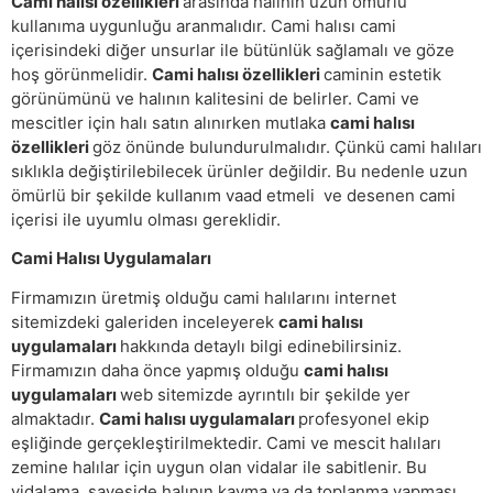
Cami halısı özellikleri
arasında halının uzun ömürlü
kullanıma uygunluğu aranmalıdır. Cami halısı cami
içerisindeki diğer unsurlar ile bütünlük sağlamalı ve göze
hoş görünmelidir.
Cami halısı özellikleri
caminin estetik
görünümünü ve halının kalitesini de belirler. Cami ve
mescitler için halı satın alınırken mutlaka
cami halısı
özellikleri
göz önünde bulundurulmalıdır. Çünkü cami halıları
sıklıkla değiştirilebilecek ürünler değildir. Bu nedenle uzun
ömürlü bir şekilde kullanım vaad etmeli ve desenen cami
içerisi ile uyumlu olması gereklidir.
Cami Halısı Uygulamaları
Firmamızın üretmiş olduğu cami halılarını internet
sitemizdeki galeriden inceleyerek
cami halısı
uygulamaları
hakkında detaylı bilgi edinebilirsiniz.
Firmamızın daha önce yapmış olduğu
cami halısı
uygulamaları
web sitemizde ayrıntılı bir şekilde yer
almaktadır.
Cami halısı uygulamaları
profesyonel ekip
eşliğinde gerçekleştirilmektedir. Cami ve mescit halıları
zemine halılar için uygun olan vidalar ile sabitlenir. Bu
vidalama sayeside halının kayma ya da toplanma yapması