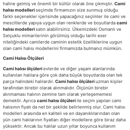
haline gelmiş ve önemli bir kültür olarak öne çıkmıştır.
Cami
halısı modelleri
seçimde firmamızın size sunmuş olduğu
farklı seçenekler içerisinde yapacağınız seçimler ile cami ve
mescitlerde yapıya uygun olan renklerde ve boyutlarda
cami
halısı modelleri
satın alabilirsiniz. Ülkemizdeki Osmanlı ve
Selçuklu mimarilerinin görülmüş olduğu tarihi eser
niteliğindeki camilerde caminin estetik özelliklerine uygun
olan cami halısı modellerini firmamızda bulmanız mümkün.
Cami Halısı Ölçüleri
Cami halısı ölçüleri
evlerde ve diğer yaşam alanlarında
kullanılan halılara göre çok daha büyük boyutlarda olan tek
parça halindeki halılardır.
Cami halısı ölçüleri
uzman kişiler
tarafından birebir olarak alınmalıdır. Ölçünün birebir
alınmaması halının zemine tam olarak yerleşememesi
demektir. Ayrıca
cami halısı ölçüleri
ile seçim yapılan cami
halısının fiyatı da net bir şekilde belirlenmiş olur. Cami halısı
modelleri arasında en kaliteli ve en dayanıklılarından olan
yün cami halılarının fiyatları diğer modellere göre biraz daha
yüksektir. Ancak bu halılar uzun yıllar boyunca kullanım