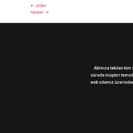
←
older
newer
→
Aklınıza takılan tüm 
sürede müşteri temsilc
web sitemiz üzerinden,