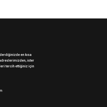
önderdiğinizde en kısa
 adreslerimizden, ister
i tercih ettiğiniz için
om