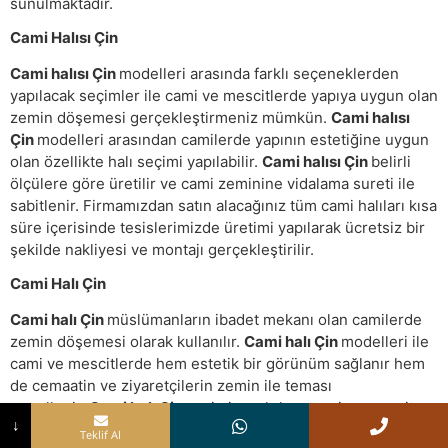
sunulmaktadır.
Cami Halısı Çin
Cami halısı Çin
modelleri arasında farklı seçeneklerden
yapılacak seçimler ile cami ve mescitlerde yapıya uygun olan
zemin döşemesi gerçekleştirmeniz mümkün.
Cami halısı
Çin
modelleri arasından camilerde yapının estetiğine uygun
olan özellikte halı seçimi yapılabilir.
Cami halısı Çin
belirli
ölçülere göre üretilir ve cami zeminine vidalama sureti ile
sabitlenir. Firmamızdan satın alacağınız tüm cami halıları kısa
süre içerisinde tesislerimizde üretimi yapılarak ücretsiz bir
şekilde nakliyesi ve montajı gerçekleştirilir.
Cami Halı Çin
Cami halı Çin
müslümanların ibadet mekanı olan camilerde
zemin döşemesi olarak kullanılır.
Cami halı Çin
modelleri ile
cami ve mescitlerde hem estetik bir görünüm sağlanır hem
de cemaatin ve ziyaretçilerin zemin ile teması
engellenir.
Cami halı Çin
seçimi yapılırken cami ve mescit
↓
içerisindeki diğer eşyalar göz önünde bulundurularak
Teklif Al