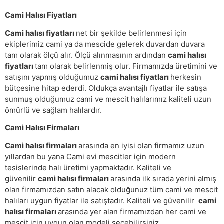
Cami Halısı Fiyatları
Cami halısı fiyatları
net bir şekilde belirlenmesi için
ekiplerimiz cami ya da mescide gelerek duvardan duvara
tam olarak ölçü alır. Ölçü alınmasının ardından
cami halısı
fiyatları
tam olarak belirlenmiş olur. Firmamızda üretimini ve
satışını yapmış olduğumuz
cami halısı fiyatları
herkesin
bütçesine hitap ederdi. Oldukça avantajlı fiyatlar ile satışa
sunmuş olduğumuz cami ve mescit halılarımız kaliteli uzun
ömürlü ve sağlam halılardır.
Cami Halısı Firmaları
Cami halısı firmaları
arasında en iyisi olan firmamız uzun
yıllardan bu yana Cami evi mescitler için modern
tesislerinde halı üretimi yapmaktadır. Kaliteli ve
güvenilir
cami halısı firmaları
arasında ilk sırada yerini almış
olan firmamızdan satın alacak olduğunuz tüm cami ve mescit
halıları uygun fiyatlar ile satıştadır. Kaliteli ve güvenilir
cami
halısı firmaları
arasında yer alan firmamızdan her cami ve
mescit için uygun olan modeli seçebilirsiniz.