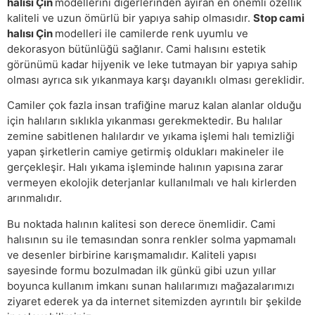
halısı Çin
modellerini diğerlerinden ayıran en önemli özellik
kaliteli ve uzun ömürlü bir yapıya sahip olmasıdır.
Stop cami
halısı Çin
modelleri ile camilerde renk uyumlu ve
dekorasyon bütünlüğü sağlanır. Cami halısını estetik
görünümü kadar hijyenik ve leke tutmayan bir yapıya sahip
olması ayrıca sık yıkanmaya karşı dayanıklı olması gereklidir.
Camiler çok fazla insan trafiğine maruz kalan alanlar olduğu
için halıların sıklıkla yıkanması gerekmektedir. Bu halılar
zemine sabitlenen halılardır ve yıkama işlemi halı temizliği
yapan şirketlerin camiye getirmiş oldukları makineler ile
gerçekleşir. Halı yıkama işleminde halının yapısına zarar
vermeyen ekolojik deterjanlar kullanılmalı ve halı kirlerden
arınmalıdır.
Bu noktada halının kalitesi son derece önemlidir. Cami
halısının su ile temasından sonra renkler solma yapmamalı
ve desenler birbirine karışmamalıdır. Kaliteli yapısı
sayesinde formu bozulmadan ilk günkü gibi uzun yıllar
boyunca kullanım imkanı sunan halılarımızı mağazalarımızı
ziyaret ederek ya da internet sitemizden ayrıntılı bir şekilde