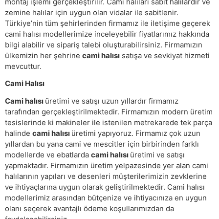
montaj işlemi gerçekleştirilir. Cami halıları sabit halılardır ve
zemine halılar için uygun olan vidalar ile sabitlenir.
Türkiye’nin tüm şehirlerinden firmamız ile iletişime geçerek
cami halısı modellerimize inceleyebilir fiyatlarımız hakkında
bilgi alabilir ve sipariş talebi oluşturabilirsiniz. Firmamızın
ülkemizin her şehrine
cami halısı
satışa ve sevkiyat hizmeti
mevcuttur.
Cami Halısı
Cami halısı
üretimi ve satışı uzun yıllardır firmamız
tarafından gerçekleştirilmektedir. Firmamızın modern üretim
tesislerinde ki makineler ile istenilen metrekarede tek parça
halinde
cami halısı
üretimi yapıyoruz. Firmamız çok uzun
yıllardan bu yana cami ve mescitler için birbirinden farklı
modellerde ve ebatlarda
cami halısı
üretimi ve satışı
yapmaktadır. Firmamızın üretim yelpazesinde yer alan cami
halılarının yapıları ve desenleri müşterilerimizin zevklerine
ve ihtiyaçlarına uygun olarak geliştirilmektedir. Cami halısı
modellerimiz arasından bütçenize ve ihtiyacınıza en uygun
olanı seçerek avantajlı ödeme koşullarımızdan da