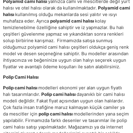
Polyamid cami halısı
yalnızca cami ve mescitlerde değil yurt
halısı ve otel halısı olarak da kullanılmaktadır.
Polyamid cami
halısı
kullanılmış olduğu mekanlarda sesi yalıtır ve ısıyı
muhafaza eder. Ayrıca
polyamid cami halısı
kolay
temizlenebilme özelliğine sahiptir ve iz yapmazlar. Bu halı
çeşitleri güvelenme yapmaz ve yıkandıktan sonra renkleri
solup birbirine karışmaz. Firmamızda satışa sunmuş
olduğumuz polyamid cami halısı çeşitleri oldukça geniş renk
model ve desen seçeneğine sahiptir. Bu modeller arasından
ihtiyacınıza ve beğeninize uygun olan halıyı seçerek uygun
fiyatlar ve avantajlı ödeme koşulları ile satın alabilirsiniz.
Polip Cami Halısı
Polip cami halısı
modelleri ekonomi yer alan uygun fiyatlı
halı tasarımlarıdır.
Polip cami halısı
dayanıklı bir cami halısı
modeli değildir. Fakat fiyat açısından uygun olan halılardır.
Çok fazla insan trafiğine maruz kalmayan küçük camiler ya
da mescitler için
polip cami halısı
modellerinden yana seçim
yapılabilir. Firmamızda farklı desenler ve tasarımlar ile polip
cami halısı satışı yapılmaktadır. Mağazamızı ya da internet