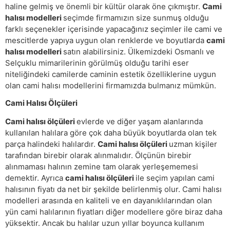
haline gelmiş ve önemli bir kültür olarak öne çıkmıştır.
Cami
halısı modelleri
seçimde firmamızın size sunmuş olduğu
farklı seçenekler içerisinde yapacağınız seçimler ile cami ve
mescitlerde yapıya uygun olan renklerde ve boyutlarda
cami
halısı modelleri
satın alabilirsiniz. Ülkemizdeki Osmanlı ve
Selçuklu mimarilerinin görülmüş olduğu tarihi eser
niteliğindeki camilerde caminin estetik özelliklerine uygun
olan cami halısı modellerini firmamızda bulmanız mümkün.
Cami Halısı Ölçüleri
Cami halısı ölçüleri
evlerde ve diğer yaşam alanlarında
kullanılan halılara göre çok daha büyük boyutlarda olan tek
parça halindeki halılardır.
Cami halısı ölçüleri
uzman kişiler
tarafından birebir olarak alınmalıdır. Ölçünün birebir
alınmaması halının zemine tam olarak yerleşememesi
demektir. Ayrıca
cami halısı ölçüleri
ile seçim yapılan cami
halısının fiyatı da net bir şekilde belirlenmiş olur. Cami halısı
modelleri arasında en kaliteli ve en dayanıklılarından olan
yün cami halılarının fiyatları diğer modellere göre biraz daha
yüksektir. Ancak bu halılar uzun yıllar boyunca kullanım