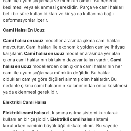
cami ile uyum sağlaması ve mümkün olmaz. Bu nedenle
kesilmesi veya eklenmesi gereklidir. Parça ve cami halıları
belli bir süre kullanıldıkları ve kir ya da kullanıma bağlı
deformasyonlar içerir.
Cami Halısı En Ucuz
Cami halısı en ucuz
modeller arasında çıkma cami halıları
mevcuttur. Cami halıları ile ekonomik yoldan camiye ihtiyacı
karşılanır.
Cami halısı en ucuz
modeller arasında yer alan
çıkma cami halılarının birtakım dezavantajları vardır.
Cami
halısı en ucuz
modellerden olan çıkma cami halılarının her
cami ile uyum sağlaması mümkün değildir. Bu halılar
oldukları camiye göre ölçüleri alınmış olan halılardır. Bu
nedenle çıkma cami halılarının kullanımından önce kesilmesi
ya da eklenmesi gereklidir.
Elektrikli Cami Halısı
Elektrikli cami halısı
alt kısmına ısıtma sistemi kurularak
kullanılan bir çeşididir.
Elektrikli cami halısı
sistemi
kurulurken caminin büyüklüğü dikkate alınır. Bu sayede