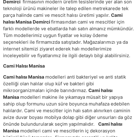
Demirci
firmasının modern üretim tesislerinde yer alan son
teknoloji ürünü makineler ile talep edilen metrekarede tek
parça halinde cami ve mescit halısı üretimi yapılır.
Cami
halısı Manisa Demirci
firmasından cami ve mescitler için
farklı modellerde ve ebatlarda halı satın almanız mümkündür.
Tüm modellerimiz uygun fiyatlar ve kolay ödeme
seçenekleri ile firmamızda satıştadır. Mağazalarımızı ya da
internet sitemizi ziyaret ederek halı modellerimize
inceleyebilir ve fiyatlarımız ile ilgili detaylı bilgi alabilirsiniz.
Cami Halısı Manisa
Cami halısı Manisa
modelleri anti bakteriyel ve anti statik
özelliği olan halılar olup küf ve bakteri gibi
mikroorganizmaları içinde barındırmaz.
Cami halısı
Manisa
modelleri makine ile yıkamaya müsait bir yapıya
sahip olup formunu uzun süre boyunca muhafaza edebilen
halılardır. Cami ve mescitler için halı satın alınırken caminin
avize duvar boyası mobilya dolap gibi diğer unsurları da göz
önünde bulundurularak seçim yapılmalıdır.
Cami halısı
Manisa
modelleri cami ve mescitlerin iç dekorasyon