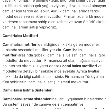
dayanıklı olması ile bilinmektedir. Ekonomi sınıfında yer alan
akrilik cami halıları çok yoğun ziyaretçisi ve cemaati olmayan
camiler için tercih edilebilir. Akrilik cami halılarında farklı
model desen ve renkler mevcuttur. Firmamızda farklı model
ve desen tasarımına sahip olan kaliteli ve uzun ömürlü akrilik
cami halılarının satışı yapıyoruz.
Cami Halısı Motifleri
Cami halısı motifleri
denildiğinde ilk akla gelen modeller
arasında seccadeli motifler yer alır.
Cami halısı
motifleri
arasında göbekli cami halısı ve saflı cami halısı gibi
modeller de mevcuttur. Firmamıza ait olan mağazamıza ya
da internet sitemizi ziyaret ederek
cami halısı motifleri
ve
modellerini detaylı bir şekilde inceleyebilir Ayrıca fiyatlar
hakkında da bilgi sahibi olabilirsiniz. Firmamızın Türkiye’nin
tüm şehirlerini cami halısı satışı hizmeti mevcuttur.
Cami Halısı Isıtma Sistemleri
Cami halısı ısıtma sistemleri
halı altı uygulanan bir sistemdir.
Bu sistem sayesinde camiye gelen cemaatin ve