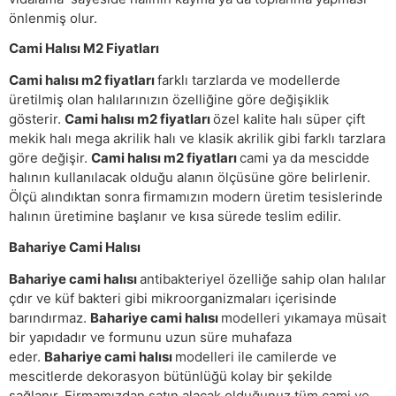
önlenmiş olur.
Cami Halısı M2 Fiyatları
Cami halısı m2 fiyatları
farklı tarzlarda ve modellerde
üretilmiş olan halılarınızın özelliğine göre değişiklik
gösterir.
Cami halısı m2 fiyatları
özel kalite halı süper çift
mekik halı mega akrilik halı ve klasik akrilik gibi farklı tarzlara
göre değişir.
Cami halısı m2 fiyatları
cami ya da mescidde
halının kullanılacak olduğu alanın ölçüsüne göre belirlenir.
Ölçü alındıktan sonra firmamızın modern üretim tesislerinde
halının üretimine başlanır ve kısa sürede teslim edilir.
Bahariye Cami Halısı
Bahariye cami halısı
antibakteriyel özelliğe sahip olan halılar
çdır ve küf bakteri gibi mikroorganizmaları içerisinde
barındırmaz.
Bahariye cami halısı
modelleri yıkamaya müsait
bir yapıdadır ve formunu uzun süre muhafaza
eder.
Bahariye cami halısı
modelleri ile camilerde ve
mescitlerde dekorasyon bütünlüğü kolay bir şekilde
sağlanır. Firmamızdan satın alacak olduğunuz tüm cami ve