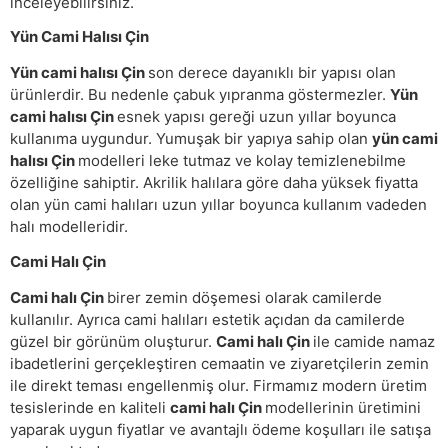
inceleyebilirsiniz.
Yün Cami Halısı Çin
Yün cami halısı Çin
son derece dayanıklı bir yapısı olan
ürünlerdir. Bu nedenle çabuk yıpranma göstermezler.
Yün
cami halısı Çin
esnek yapısı gereği uzun yıllar boyunca
kullanıma uygundur. Yumuşak bir yapıya sahip olan
yün cami
halısı Çin
modelleri leke tutmaz ve kolay temizlenebilme
özelliğine sahiptir. Akrilik halılara göre daha yüksek fiyatta
olan yün cami halıları uzun yıllar boyunca kullanım vadeden
halı modelleridir.
Cami Halı Çin
Cami halı Çin
birer zemin döşemesi olarak camilerde
kullanılır. Ayrıca cami halıları estetik açıdan da camilerde
güzel bir görünüm oluşturur.
Cami halı Çin
ile camide namaz
ibadetlerini gerçekleştiren cemaatin ve ziyaretçilerin zemin
ile direkt teması engellenmiş olur. Firmamız modern üretim
tesislerinde en kaliteli
cami halı Çin
modellerinin üretimini
yaparak uygun fiyatlar ve avantajlı ödeme koşulları ile satışa