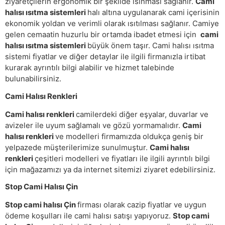
ziyaretçilerin ergonomik bir şekilde ısınması sağlanır.
Cami
halısı ısıtma sistemleri
halı altına uygulanarak cami içerisinin
ekonomik yoldan ve verimli olarak ısıtılması sağlanır. Camiye
gelen cemaatin huzurlu bir ortamda ibadet etmesi için
cami
halısı ısıtma sistemleri
büyük önem taşır. Cami halısı ısıtma
sistemi fiyatlar ve diğer detaylar ile ilgili firmanızla irtibat
kurarak ayrıntılı bilgi alabilir ve hizmet talebinde
bulunabilirsiniz.
Cami Halısı Renkleri
Cami halısı renkleri
camilerdeki diğer eşyalar, duvarlar ve
avizeler ile uyum sağlamalı ve gözü yormamalıdır.
Cami
halısı renkleri
ve modelleri firmamızda oldukça geniş bir
yelpazede müşterilerimize sunulmuştur.
Cami halısı
renkleri
çeşitleri modelleri ve fiyatları ile ilgili ayrıntılı bilgi
için mağazamızı ya da internet sitemizi ziyaret edebilirsiniz.
Stop Cami Halısı Çin
Stop cami halısı Çin
firması olarak cazip fiyatlar ve uygun
ödeme koşulları ile cami halısı satışı yapıyoruz.
Stop cami