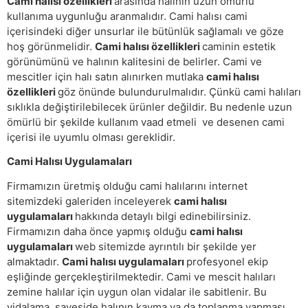
Cami halısı özellikleri
arasında halının uzun ömürlü
kullanıma uygunluğu aranmalıdır. Cami halısı cami
içerisindeki diğer unsurlar ile bütünlük sağlamalı ve göze
hoş görünmelidir.
Cami halısı özellikleri
caminin estetik
görünümünü ve halının kalitesini de belirler. Cami ve
mescitler için halı satın alınırken mutlaka
cami halısı
özellikleri
göz önünde bulundurulmalıdır. Çünkü cami halıları
sıklıkla değiştirilebilecek ürünler değildir. Bu nedenle uzun
ömürlü bir şekilde kullanım vaad etmeli ve desenen cami
içerisi ile uyumlu olması gereklidir.
Cami Halısı Uygulamaları
Firmamızın üretmiş olduğu cami halılarını internet
sitemizdeki galeriden inceleyerek
cami halısı
uygulamaları
hakkında detaylı bilgi edinebilirsiniz.
Firmamızın daha önce yapmış olduğu
cami halısı
uygulamaları
web sitemizde ayrıntılı bir şekilde yer
almaktadır.
Cami halısı uygulamaları
profesyonel ekip
eşliğinde gerçekleştirilmektedir. Cami ve mescit halıları
zemine halılar için uygun olan vidalar ile sabitlenir. Bu
vidalama sayeside halının kayma ya da toplanma yapması