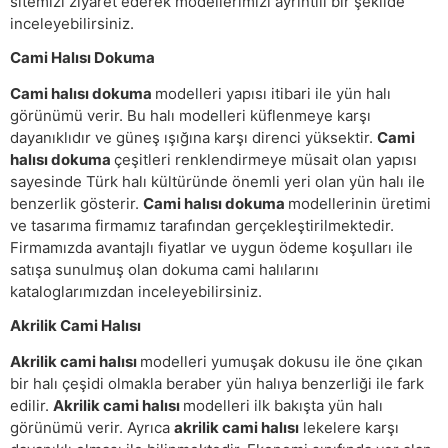
sitemizi ziyaret ederek modellerimizi ayrıntılı bir şekilde
inceleyebilirsiniz.
Cami Halısı Dokuma
Cami halısı dokuma
modelleri yapısı itibari ile yün halı
görünümü verir. Bu halı modelleri küflenmeye karşı
dayanıklıdır ve güneş ışığına karşı direnci yüksektir.
Cami
halısı dokuma
çeşitleri renklendirmeye müsait olan yapısı
sayesinde Türk halı kültüründe önemli yeri olan yün halı ile
benzerlik gösterir.
Cami halısı dokuma
modellerinin üretimi
ve tasarıma firmamız tarafından gerçekleştirilmektedir.
Firmamızda avantajlı fiyatlar ve uygun ödeme koşulları ile
satışa sunulmuş olan dokuma cami halılarını
kataloglarımızdan inceleyebilirsiniz.
Akrilik Cami Halısı
Akrilik cami halısı
modelleri yumuşak dokusu ile öne çıkan
bir halı çeşidi olmakla beraber yün halıya benzerliği ile fark
edilir.
Akrilik cami halısı
modelleri ilk bakışta yün halı
görünümü verir. Ayrıca
akrilik cami halısı
lekelere karşı