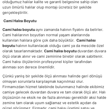
olduğumuz halılar kalite ve garanti belgesine sahip olan
uzun ömürlü halılar olup montajı ücretsiz bir şekilde
gerçekleştirilir.
Cami Halısı Boyutu
Cami halısı boyutu
aynı zamanda halının fiyatını da belirler.
Cami halılarının boyutları normal yaşam alanlarında
kullanılan halılara göre çok daha büyüktür.
Cami halısı
boyutu
halının kullanılacak olduğu cami ya da mescide özel
olarak tasarlanmaktadır.
Cami halısı boyutu
duvardan duvara
ölçü olarak alınır ve cami zeminine birebir olarak sabitlenir.
Cami halısı ölçülerinin profesyonel kişiler tarafından
alınması son derece önemlidir.
Çünkü yanlış bir şekilde ölçü alınması halinde geri dönüşü
olmayan sorunlarla karşılaşmak kaçınılmaz olur.
Firmamızdan hizmet talebinde bulunmanız halinde ekibimiz
camiye gelecek duvardan duvara ve tam olarak ölçü alır. Halı
ölçüsünün ne eksik ne de fazla alınması gereklidir aksi halde
zemine tam olarak uyum sağlamaz ve estetik açıdan da
güzel görünmez. Firmadır. cami halısı üretimi satışı ve