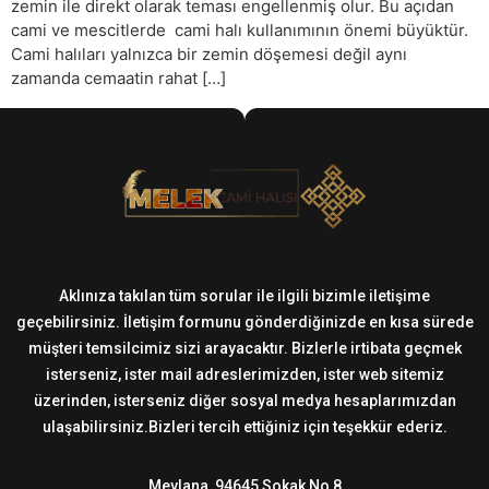
zemin ile direkt olarak teması engellenmiş olur. Bu açıdan
cami ve mescitlerde cami halı kullanımının önemi büyüktür.
Cami halıları yalnızca bir zemin döşemesi değil aynı
zamanda cemaatin rahat […]
Aklınıza takılan tüm sorular ile ilgili bizimle iletişime
geçebilirsiniz. İletişim formunu gönderdiğinizde en kısa sürede
müşteri temsilcimiz sizi arayacaktır. Bizlerle irtibata geçmek
isterseniz, ister mail adreslerimizden, ister web sitemiz
üzerinden, isterseniz diğer sosyal medya hesaplarımızdan
ulaşabilirsiniz.Bizleri tercih ettiğiniz için teşekkür ederiz.
Mevlana, 94645 Sokak No 8