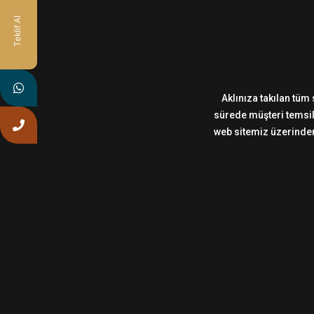
Teklif Al
Aklınıza takılan tüm 
sürede müşteri temsilc
web sitemiz üzerinden,