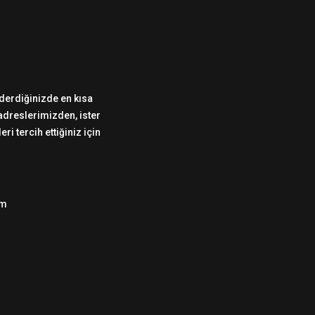
önderdiğinizde en kısa
 adreslerimizden, ister
i tercih ettiğiniz için
om