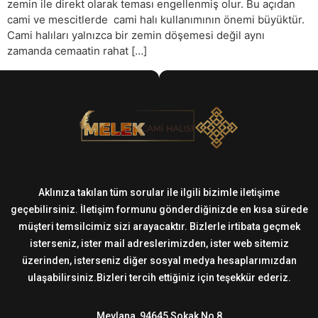
zemin ile direkt olarak teması engellenmiş olur. Bu açıdan
cami ve mescitlerde cami halı kullanımının önemi büyüktür.
Cami halıları yalnızca bir zemin döşemesi değil aynı
zamanda cemaatin rahat […]
Aklınıza takılan tüm sorular ile ilgili bizimle iletişime
geçebilirsiniz. İletişim formunu gönderdiğinizde en kısa sürede
müşteri temsilcimiz sizi arayacaktır. Bizlerle irtibata geçmek
isterseniz, ister mail adreslerimizden, ister web sitemiz
üzerinden, isterseniz diğer sosyal medya hesaplarımızdan
ulaşabilirsiniz.Bizleri tercih ettiğiniz için teşekkür ederiz.
Mevlana, 94645 Sokak No 8