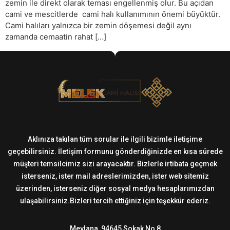
zemin ile direkt olarak teması engellenmiş olur. Bu açıdan
cami ve mescitlerde cami halı kullanımının önemi büyüktür.
Cami halıları yalnızca bir zemin döşemesi değil aynı
zamanda cemaatin rahat […]
Aklınıza takılan tüm sorular ile ilgili bizimle iletişime
geçebilirsiniz. İletişim formunu gönderdiğinizde en kısa sürede
müşteri temsilcimiz sizi arayacaktır. Bizlerle irtibata geçmek
isterseniz, ister mail adreslerimizden, ister web sitemiz
üzerinden, isterseniz diğer sosyal medya hesaplarımızdan
ulaşabilirsiniz.Bizleri tercih ettiğiniz için teşekkür ederiz.
Mevlana, 94645 Sokak No 8