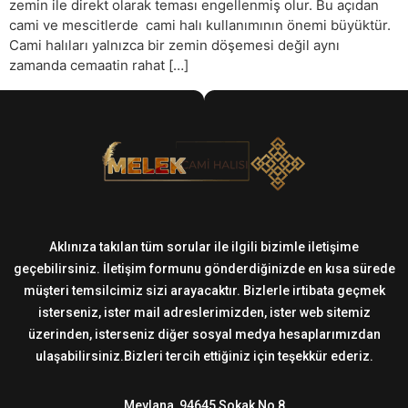
zemin ile direkt olarak teması engellenmiş olur. Bu açıdan
cami ve mescitlerde cami halı kullanımının önemi büyüktür.
Cami halıları yalnızca bir zemin döşemesi değil aynı
zamanda cemaatin rahat […]
Aklınıza takılan tüm sorular ile ilgili bizimle iletişime
geçebilirsiniz. İletişim formunu gönderdiğinizde en kısa sürede
müşteri temsilcimiz sizi arayacaktır. Bizlerle irtibata geçmek
isterseniz, ister mail adreslerimizden, ister web sitemiz
üzerinden, isterseniz diğer sosyal medya hesaplarımızdan
ulaşabilirsiniz.Bizleri tercih ettiğiniz için teşekkür ederiz.
Mevlana, 94645 Sokak No 8