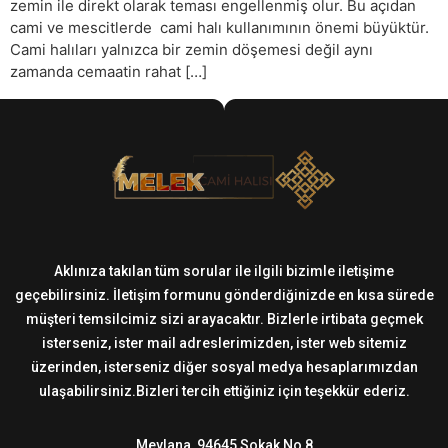
zemin ile direkt olarak teması engellenmiş olur. Bu açıdan
cami ve mescitlerde cami halı kullanımının önemi büyüktür.
Cami halıları yalnızca bir zemin döşemesi değil aynı
zamanda cemaatin rahat […]
Aklınıza takılan tüm sorular ile ilgili bizimle iletişime
geçebilirsiniz. İletişim formunu gönderdiğinizde en kısa sürede
müşteri temsilcimiz sizi arayacaktır. Bizlerle irtibata geçmek
isterseniz, ister mail adreslerimizden, ister web sitemiz
üzerinden, isterseniz diğer sosyal medya hesaplarımızdan
ulaşabilirsiniz.Bizleri tercih ettiğiniz için teşekkür ederiz.
Mevlana, 94645 Sokak No 8