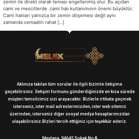
zemin ile direkt olarak teması engellenmiş olur. Bu açıdan
cami ve mescitlerde cami halı kullanımının önemi büyüktür.
Cami halıları yalnızca bir zemin döşemesi değil aynı
zamanda cemaatin rahat […]
Aklınıza takılan tüm sorular ile ilgili bizimle iletişime
geçebilirsiniz. İletişim formunu gönderdiğinizde en kısa sürede
müşteri temsilcimiz sizi arayacaktır. Bizlerle irtibata geçmek
isterseniz, ister mail adreslerimizden, ister web sitemiz
üzerinden, isterseniz diğer sosyal medya hesaplarımızdan
ulaşabilirsiniz.Bizleri tercih ettiğiniz için teşekkür ederiz.
Mevlana, 94645 Sokak No 8