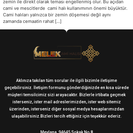
zemin ile direkt olarak teması engellenmiş olur. Bu açıdan
cami ve mescitlerde cami halı kullanımının önemi büyüktür.
Cami halıları yalnızca bir zemin döşemesi değil aynı
zamanda cemaatin rahat […]
Aklınıza takılan tüm sorular ile ilgili bizimle iletişime
geçebilirsiniz. İletişim formunu gönderdiğinizde en kısa sürede
müşteri temsilcimiz sizi arayacaktır. Bizlerle irtibata geçmek
isterseniz, ister mail adreslerimizden, ister web sitemiz
üzerinden, isterseniz diğer sosyal medya hesaplarımızdan
ulaşabilirsiniz.Bizleri tercih ettiğiniz için teşekkür ederiz.
Mevlana, 94645 Sokak No 8