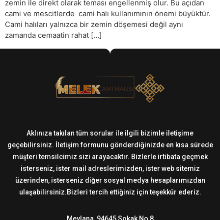
zemin ile direkt olarak teması engellenmiş olur. Bu açıdan
cami ve mescitlerde cami halı kullanımının önemi büyüktür.
Cami halıları yalnızca bir zemin döşemesi değil aynı
zamanda cemaatin rahat […]
Aklınıza takılan tüm sorular ile ilgili bizimle iletişime
geçebilirsiniz. İletişim formunu gönderdiğinizde en kısa sürede
müşteri temsilcimiz sizi arayacaktır. Bizlerle irtibata geçmek
isterseniz, ister mail adreslerimizden, ister web sitemiz
üzerinden, isterseniz diğer sosyal medya hesaplarımızdan
ulaşabilirsiniz.Bizleri tercih ettiğiniz için teşekkür ederiz.
Mevlana, 94645 Sokak No 8