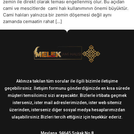
zemin ile direkt olarak teması engellenmiş olur. Bu açıdan
cami ve mescitlerde cami halı kullanımının önemi büyüktür.
Cami halıları yalnızca bir zemin döşemesi değil aynı
zamanda cemaatin rahat […]
Aklınıza takılan tüm sorular ile ilgili bizimle iletişime
geçebilirsiniz. İletişim formunu gönderdiğinizde en kısa sürede
müşteri temsilcimiz sizi arayacaktır. Bizlerle irtibata geçmek
isterseniz, ister mail adreslerimizden, ister web sitemiz
üzerinden, isterseniz diğer sosyal medya hesaplarımızdan
ulaşabilirsiniz.Bizleri tercih ettiğiniz için teşekkür ederiz.
Mevlana, 94645 Sokak No 8