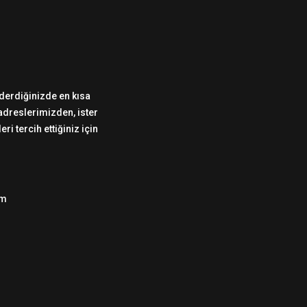
önderdiğinizde en kısa
 adreslerimizden, ister
i tercih ettiğiniz için
om