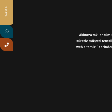
Teklif Al
Aklınıza takılan tüm 
sürede müşteri temsilc
web sitemiz üzerinden,