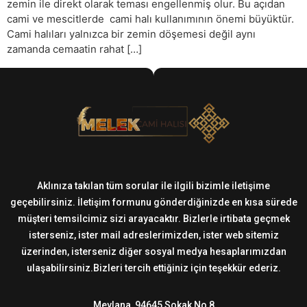
zemin ile direkt olarak teması engellenmiş olur. Bu açıdan
cami ve mescitlerde cami halı kullanımının önemi büyüktür.
Cami halıları yalnızca bir zemin döşemesi değil aynı
zamanda cemaatin rahat […]
Aklınıza takılan tüm sorular ile ilgili bizimle iletişime
geçebilirsiniz. İletişim formunu gönderdiğinizde en kısa sürede
müşteri temsilcimiz sizi arayacaktır. Bizlerle irtibata geçmek
isterseniz, ister mail adreslerimizden, ister web sitemiz
üzerinden, isterseniz diğer sosyal medya hesaplarımızdan
ulaşabilirsiniz.Bizleri tercih ettiğiniz için teşekkür ederiz.
Mevlana, 94645 Sokak No 8