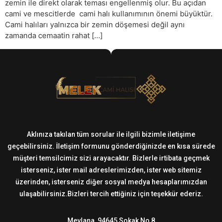
zemin ile direkt olarak teması engellenmiş olur. Bu açıdan
cami ve mescitlerde cami halı kullanımının önemi büyüktür.
Cami halıları yalnızca bir zemin döşemesi değil aynı
zamanda cemaatin rahat […]
Aklınıza takılan tüm sorular ile ilgili bizimle iletişime
geçebilirsiniz. İletişim formunu gönderdiğinizde en kısa sürede
müşteri temsilcimiz sizi arayacaktır. Bizlerle irtibata geçmek
isterseniz, ister mail adreslerimizden, ister web sitemiz
üzerinden, isterseniz diğer sosyal medya hesaplarımızdan
ulaşabilirsiniz.Bizleri tercih ettiğiniz için teşekkür ederiz.
Mevlana, 94645 Sokak No 8