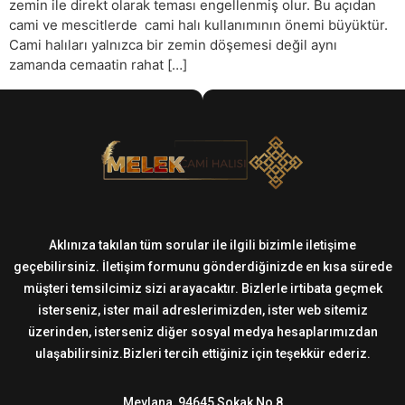
zemin ile direkt olarak teması engellenmiş olur. Bu açıdan
cami ve mescitlerde cami halı kullanımının önemi büyüktür.
Cami halıları yalnızca bir zemin döşemesi değil aynı
zamanda cemaatin rahat […]
Aklınıza takılan tüm sorular ile ilgili bizimle iletişime
geçebilirsiniz. İletişim formunu gönderdiğinizde en kısa sürede
müşteri temsilcimiz sizi arayacaktır. Bizlerle irtibata geçmek
isterseniz, ister mail adreslerimizden, ister web sitemiz
üzerinden, isterseniz diğer sosyal medya hesaplarımızdan
ulaşabilirsiniz.Bizleri tercih ettiğiniz için teşekkür ederiz.
Mevlana, 94645 Sokak No 8