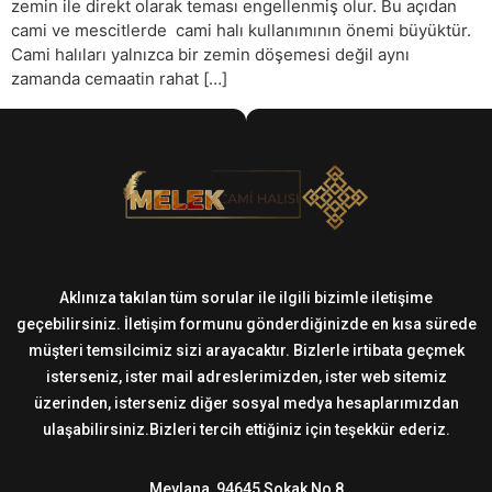
zemin ile direkt olarak teması engellenmiş olur. Bu açıdan
cami ve mescitlerde cami halı kullanımının önemi büyüktür.
Cami halıları yalnızca bir zemin döşemesi değil aynı
zamanda cemaatin rahat […]
Aklınıza takılan tüm sorular ile ilgili bizimle iletişime
geçebilirsiniz. İletişim formunu gönderdiğinizde en kısa sürede
müşteri temsilcimiz sizi arayacaktır. Bizlerle irtibata geçmek
isterseniz, ister mail adreslerimizden, ister web sitemiz
üzerinden, isterseniz diğer sosyal medya hesaplarımızdan
ulaşabilirsiniz.Bizleri tercih ettiğiniz için teşekkür ederiz.
Mevlana, 94645 Sokak No 8