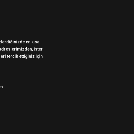
önderdiğinizde en kısa
 adreslerimizden, ister
i tercih ettiğiniz için
om