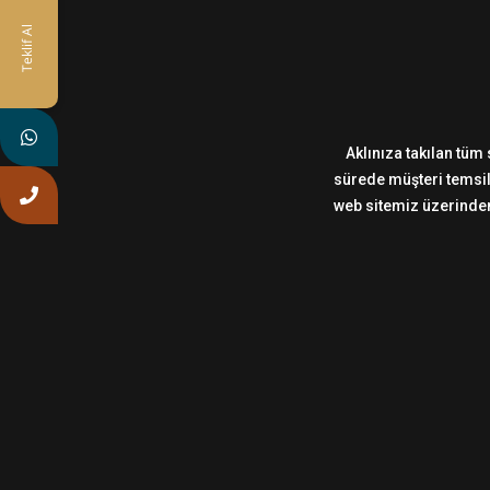
Teklif Al
Aklınıza takılan tüm 
sürede müşteri temsilc
web sitemiz üzerinden,