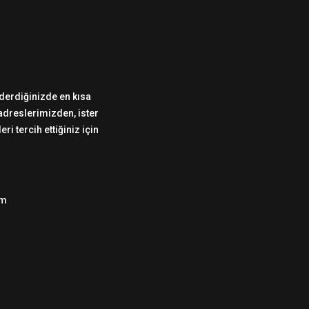
önderdiğinizde en kısa
 adreslerimizden, ister
i tercih ettiğiniz için
om