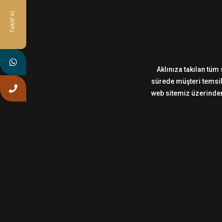
Teklif Al
Aklınıza takılan tüm 
sürede müşteri temsilc
web sitemiz üzerinden,