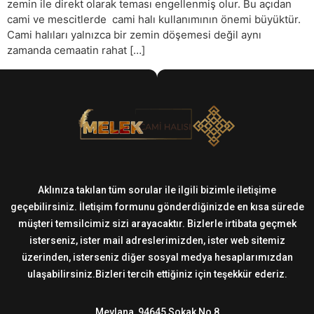
zemin ile direkt olarak teması engellenmiş olur. Bu açıdan
cami ve mescitlerde cami halı kullanımının önemi büyüktür.
Cami halıları yalnızca bir zemin döşemesi değil aynı
zamanda cemaatin rahat […]
Aklınıza takılan tüm sorular ile ilgili bizimle iletişime
geçebilirsiniz. İletişim formunu gönderdiğinizde en kısa sürede
müşteri temsilcimiz sizi arayacaktır. Bizlerle irtibata geçmek
isterseniz, ister mail adreslerimizden, ister web sitemiz
üzerinden, isterseniz diğer sosyal medya hesaplarımızdan
ulaşabilirsiniz.Bizleri tercih ettiğiniz için teşekkür ederiz.
Mevlana, 94645 Sokak No 8