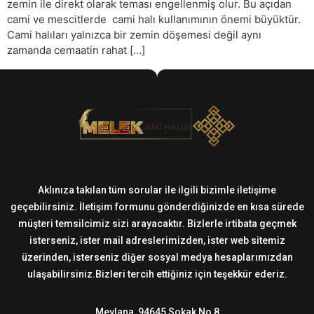
zemin ile direkt olarak teması engellenmiş olur. Bu açıdan
cami ve mescitlerde cami halı kullanımının önemi büyüktür.
Cami halıları yalnızca bir zemin döşemesi değil aynı
zamanda cemaatin rahat […]
Aklınıza takılan tüm sorular ile ilgili bizimle iletişime
geçebilirsiniz. İletişim formunu gönderdiğinizde en kısa sürede
müşteri temsilcimiz sizi arayacaktır. Bizlerle irtibata geçmek
isterseniz, ister mail adreslerimizden, ister web sitemiz
üzerinden, isterseniz diğer sosyal medya hesaplarımızdan
ulaşabilirsiniz.Bizleri tercih ettiğiniz için teşekkür ederiz.
Mevlana, 94645 Sokak No 8