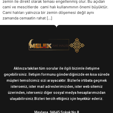
zemin ile direkt olarak teması engellenmiş olur. Bu açıdan
cami ve mescitlerde cami halı kullanımının önemi büyüktür.
Cami halıları yalnızca bir zemin döşemesi değil aynı
zamanda cemaatin rahat […]
Aklınıza takılan tüm sorular ile ilgili bizimle iletişime
geçebilirsiniz. İletişim formunu gönderdiğinizde en kısa sürede
müşteri temsilcimiz sizi arayacaktır. Bizlerle irtibata geçmek
isterseniz, ister mail adreslerimizden, ister web sitemiz
üzerinden, isterseniz diğer sosyal medya hesaplarımızdan
ulaşabilirsiniz.Bizleri tercih ettiğiniz için teşekkür ederiz.
Mevlana, 94645 Sokak No 8