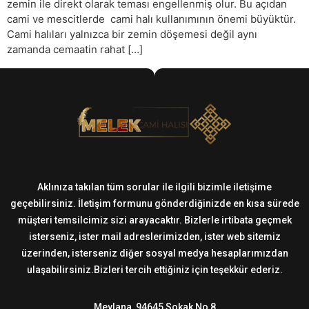
zemin ile direkt olarak teması engellenmiş olur. Bu açıdan
cami ve mescitlerde cami halı kullanımının önemi büyüktür.
Cami halıları yalnızca bir zemin döşemesi değil aynı
zamanda cemaatin rahat […]
Aklınıza takılan tüm sorular ile ilgili bizimle iletişime
geçebilirsiniz. İletişim formunu gönderdiğinizde en kısa sürede
müşteri temsilcimiz sizi arayacaktır. Bizlerle irtibata geçmek
isterseniz, ister mail adreslerimizden, ister web sitemiz
üzerinden, isterseniz diğer sosyal medya hesaplarımızdan
ulaşabilirsiniz.Bizleri tercih ettiğiniz için teşekkür ederiz.
Mevlana, 94645 Sokak No 8