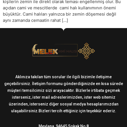
kişilerin zemin ile direkt olarak teması engellenmiş olur. Bu
açıdan cami ve mescitlerde cami halı kullanımının önemi
büyüktür. Cami halıları yalnızca bir zemin döşemesi değil
aynı zamanda cemaatin rahat […]
Aklınıza takılan tüm sorular ile ilgili bizimle iletişime
geçebilirsiniz. İletişim formunu gönderdiğinizde en kısa sürede
müşteri temsilcimiz sizi arayacaktır. Bizlerle irtibata geçmek
isterseniz, ister mail adreslerimizden, ister web sitemiz
üzerinden, isterseniz diğer sosyal medya hesaplarımızdan
ulaşabilirsiniz.Bizleri tercih ettiğiniz için teşekkür ederiz.
Mevlana, 94645 Sokak No 8