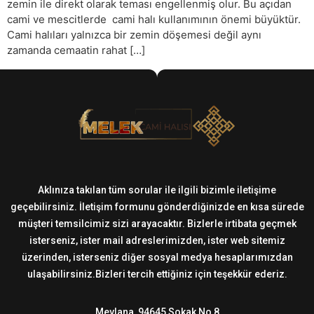
zemin ile direkt olarak teması engellenmiş olur. Bu açıdan
cami ve mescitlerde cami halı kullanımının önemi büyüktür.
Cami halıları yalnızca bir zemin döşemesi değil aynı
zamanda cemaatin rahat […]
Aklınıza takılan tüm sorular ile ilgili bizimle iletişime
geçebilirsiniz. İletişim formunu gönderdiğinizde en kısa sürede
müşteri temsilcimiz sizi arayacaktır. Bizlerle irtibata geçmek
isterseniz, ister mail adreslerimizden, ister web sitemiz
üzerinden, isterseniz diğer sosyal medya hesaplarımızdan
ulaşabilirsiniz.Bizleri tercih ettiğiniz için teşekkür ederiz.
Mevlana, 94645 Sokak No 8