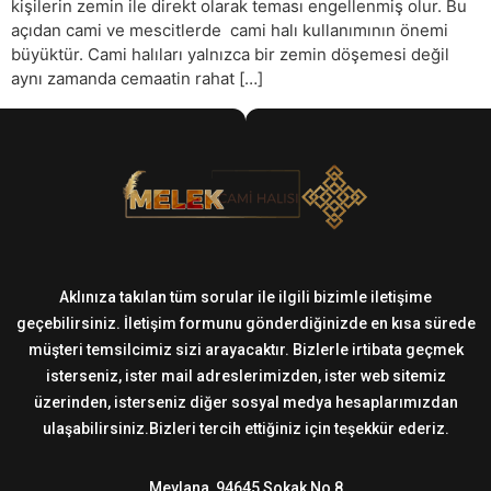
kişilerin zemin ile direkt olarak teması engellenmiş olur. Bu
açıdan cami ve mescitlerde cami halı kullanımının önemi
büyüktür. Cami halıları yalnızca bir zemin döşemesi değil
aynı zamanda cemaatin rahat […]
Aklınıza takılan tüm sorular ile ilgili bizimle iletişime
geçebilirsiniz. İletişim formunu gönderdiğinizde en kısa sürede
müşteri temsilcimiz sizi arayacaktır. Bizlerle irtibata geçmek
isterseniz, ister mail adreslerimizden, ister web sitemiz
üzerinden, isterseniz diğer sosyal medya hesaplarımızdan
ulaşabilirsiniz.Bizleri tercih ettiğiniz için teşekkür ederiz.
Mevlana, 94645 Sokak No 8