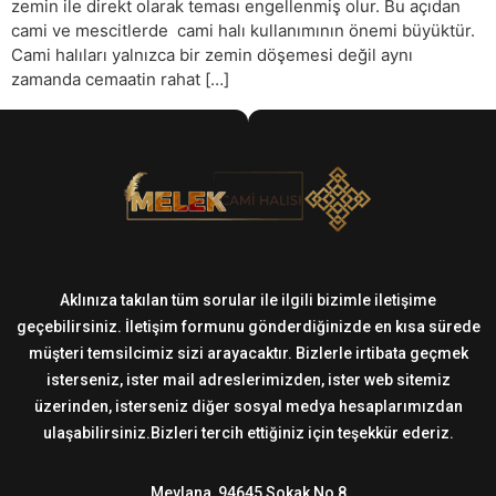
zemin ile direkt olarak teması engellenmiş olur. Bu açıdan
cami ve mescitlerde cami halı kullanımının önemi büyüktür.
Cami halıları yalnızca bir zemin döşemesi değil aynı
zamanda cemaatin rahat […]
Aklınıza takılan tüm sorular ile ilgili bizimle iletişime
geçebilirsiniz. İletişim formunu gönderdiğinizde en kısa sürede
müşteri temsilcimiz sizi arayacaktır. Bizlerle irtibata geçmek
isterseniz, ister mail adreslerimizden, ister web sitemiz
üzerinden, isterseniz diğer sosyal medya hesaplarımızdan
ulaşabilirsiniz.Bizleri tercih ettiğiniz için teşekkür ederiz.
Mevlana, 94645 Sokak No 8