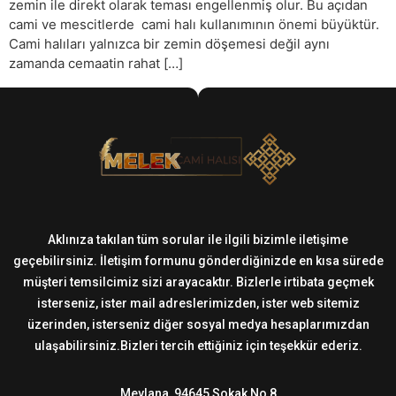
zemin ile direkt olarak teması engellenmiş olur. Bu açıdan
cami ve mescitlerde cami halı kullanımının önemi büyüktür.
Cami halıları yalnızca bir zemin döşemesi değil aynı
zamanda cemaatin rahat […]
Aklınıza takılan tüm sorular ile ilgili bizimle iletişime
geçebilirsiniz. İletişim formunu gönderdiğinizde en kısa sürede
müşteri temsilcimiz sizi arayacaktır. Bizlerle irtibata geçmek
isterseniz, ister mail adreslerimizden, ister web sitemiz
üzerinden, isterseniz diğer sosyal medya hesaplarımızdan
ulaşabilirsiniz.Bizleri tercih ettiğiniz için teşekkür ederiz.
Mevlana, 94645 Sokak No 8