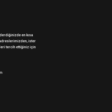
önderdiğinizde en kısa
 adreslerimizden, ister
i tercih ettiğiniz için
om