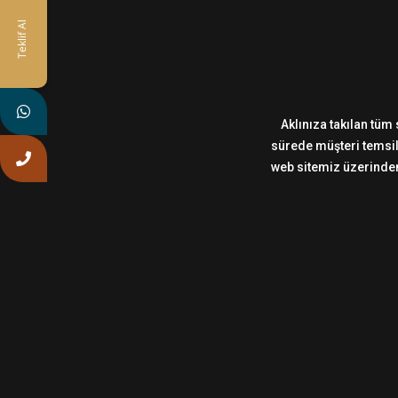
Teklif Al
Aklınıza takılan tüm 
sürede müşteri temsilc
web sitemiz üzerinden,