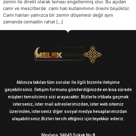
zemin ile direkt olarak teması engellenmiş olur. Bu açıdan
cami ve mescitlerde cami halı kullanımının önemi büyüktür.
Cami halıları yalnızca bir zemin döşemesi değil aynı
zamanda cemaatin rahat […]
Aklınıza takılan tüm sorular ile ilgili bizimle iletişime
geçebilirsiniz. İletişim formunu gönderdiğinizde en kısa sürede
müşteri temsilcimiz sizi arayacaktır. Bizlerle irtibata geçmek
isterseniz, ister mail adreslerimizden, ister web sitemiz
üzerinden, isterseniz diğer sosyal medya hesaplarımızdan
ulaşabilirsiniz.Bizleri tercih ettiğiniz için teşekkür ederiz.
Mevlana, 94645 Sokak No 8