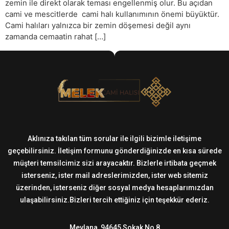
zemin ile direkt olarak teması engellenmiş olur. Bu açıdan
cami ve mescitlerde cami halı kullanımının önemi büyüktür.
Cami halıları yalnızca bir zemin döşemesi değil aynı
zamanda cemaatin rahat […]
Aklınıza takılan tüm sorular ile ilgili bizimle iletişime
geçebilirsiniz. İletişim formunu gönderdiğinizde en kısa sürede
müşteri temsilcimiz sizi arayacaktır. Bizlerle irtibata geçmek
isterseniz, ister mail adreslerimizden, ister web sitemiz
üzerinden, isterseniz diğer sosyal medya hesaplarımızdan
ulaşabilirsiniz.Bizleri tercih ettiğiniz için teşekkür ederiz.
Mevlana, 94645 Sokak No 8