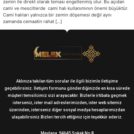
zemin ile direkt olarak teması engellenmiş olur. Bu açıdan
cami ve mescitlerde cami halı kullanımının önemi büyüktür.
Cami halıları yalnızca bir zemin döşemesi değil aynı
zamanda cemaatin rahat […]
Aklınıza takılan tüm sorular ile ilgili bizimle iletişime
geçebilirsiniz. İletişim formunu gönderdiğinizde en kısa sürede
müşteri temsilcimiz sizi arayacaktır. Bizlerle irtibata geçmek
isterseniz, ister mail adreslerimizden, ister web sitemiz
üzerinden, isterseniz diğer sosyal medya hesaplarımızdan
ulaşabilirsiniz.Bizleri tercih ettiğiniz için teşekkür ederiz.
Mevlana, 94645 Sokak No 8