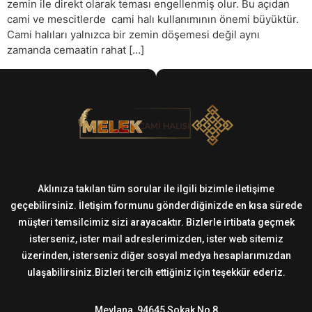
zemin ile direkt olarak teması engellenmiş olur. Bu açıdan
cami ve mescitlerde cami halı kullanımının önemi büyüktür.
Cami halıları yalnızca bir zemin döşemesi değil aynı
zamanda cemaatin rahat […]
Aklınıza takılan tüm sorular ile ilgili bizimle iletişime
geçebilirsiniz. İletişim formunu gönderdiğinizde en kısa sürede
müşteri temsilcimiz sizi arayacaktır. Bizlerle irtibata geçmek
isterseniz, ister mail adreslerimizden, ister web sitemiz
üzerinden, isterseniz diğer sosyal medya hesaplarımızdan
ulaşabilirsiniz.Bizleri tercih ettiğiniz için teşekkür ederiz.
Mevlana, 94645 Sokak No 8