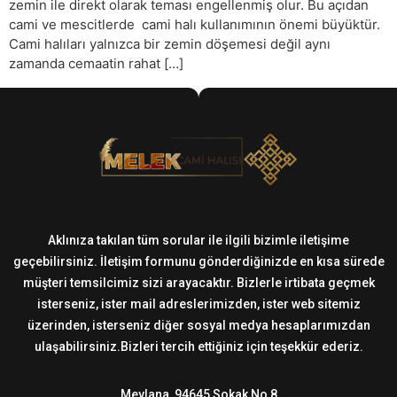
zemin ile direkt olarak teması engellenmiş olur. Bu açıdan
cami ve mescitlerde cami halı kullanımının önemi büyüktür.
Cami halıları yalnızca bir zemin döşemesi değil aynı
zamanda cemaatin rahat […]
Aklınıza takılan tüm sorular ile ilgili bizimle iletişime
geçebilirsiniz. İletişim formunu gönderdiğinizde en kısa sürede
müşteri temsilcimiz sizi arayacaktır. Bizlerle irtibata geçmek
isterseniz, ister mail adreslerimizden, ister web sitemiz
üzerinden, isterseniz diğer sosyal medya hesaplarımızdan
ulaşabilirsiniz.Bizleri tercih ettiğiniz için teşekkür ederiz.
Mevlana, 94645 Sokak No 8