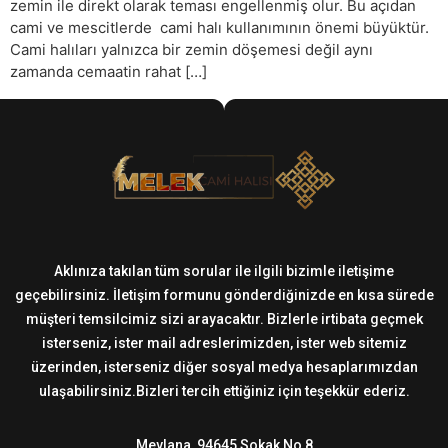
zemin ile direkt olarak teması engellenmiş olur. Bu açıdan
cami ve mescitlerde cami halı kullanımının önemi büyüktür.
Cami halıları yalnızca bir zemin döşemesi değil aynı
zamanda cemaatin rahat […]
Aklınıza takılan tüm sorular ile ilgili bizimle iletişime
geçebilirsiniz. İletişim formunu gönderdiğinizde en kısa sürede
müşteri temsilcimiz sizi arayacaktır. Bizlerle irtibata geçmek
isterseniz, ister mail adreslerimizden, ister web sitemiz
üzerinden, isterseniz diğer sosyal medya hesaplarımızdan
ulaşabilirsiniz.Bizleri tercih ettiğiniz için teşekkür ederiz.
Mevlana, 94645 Sokak No 8