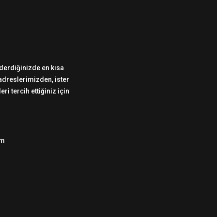
önderdiğinizde en kısa
 adreslerimizden, ister
i tercih ettiğiniz için
om