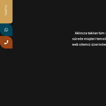
Teklif Al
Aklınıza takılan tüm 
sürede müşteri temsilc
web sitemiz üzerinden,