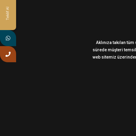
Teklif Al
Aklınıza takılan tüm 
sürede müşteri temsilc
web sitemiz üzerinden,