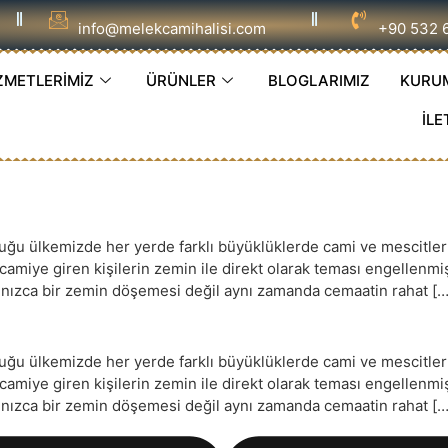
info@melekcamihalisi.com
+90 532 
ZMETLERİMİZ
ÜRÜNLER
BLOGLARIMIZ
KURU
İLE
 ülkemizde her yerde farklı büyüklüklerde cami ve mescitler ye
e camiye giren kişilerin zemin ile direkt olarak teması engellenm
yalnızca bir zemin döşemesi değil aynı zamanda cemaatin rahat […
 ülkemizde her yerde farklı büyüklüklerde cami ve mescitler ye
e camiye giren kişilerin zemin ile direkt olarak teması engellenm
yalnızca bir zemin döşemesi değil aynı zamanda cemaatin rahat […