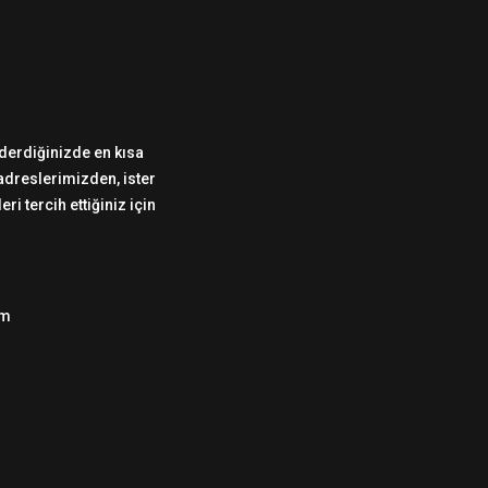
önderdiğinizde en kısa
 adreslerimizden, ister
i tercih ettiğiniz için
om