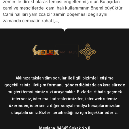
zemin ile direkt olarak teması engellenmiş olur. Bu açıdan
cami ve mescitlerde cami halı kullanımının önemi büyüktür.
Cami halıları yalnızca bir zemin döşemesi değil aynı
zamanda cemaatin rahat […]
Aklınıza takılan tüm sorular ile ilgili bizimle iletişime
geçebilirsiniz. İletişim formunu gönderdiğinizde en kısa sürede
müşteri temsilcimiz sizi arayacaktır. Bizlerle irtibata geçmek
isterseniz, ister mail adreslerimizden, ister web sitemiz
üzerinden, isterseniz diğer sosyal medya hesaplarımızdan
ulaşabilirsiniz.Bizleri tercih ettiğiniz için teşekkür ederiz.
Mevlana, 94645 Sokak No 8