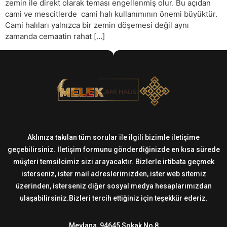
zemin ile direkt olarak teması engellenmiş olur. Bu açıdan
cami ve mescitlerde cami halı kullanımının önemi büyüktür.
Cami halıları yalnızca bir zemin döşemesi değil aynı
zamanda cemaatin rahat […]
Aklınıza takılan tüm sorular ile ilgili bizimle iletişime
geçebilirsiniz. İletişim formunu gönderdiğinizde en kısa sürede
müşteri temsilcimiz sizi arayacaktır. Bizlerle irtibata geçmek
isterseniz, ister mail adreslerimizden, ister web sitemiz
üzerinden, isterseniz diğer sosyal medya hesaplarımızdan
ulaşabilirsiniz.Bizleri tercih ettiğiniz için teşekkür ederiz.
Mevlana, 94645 Sokak No 8