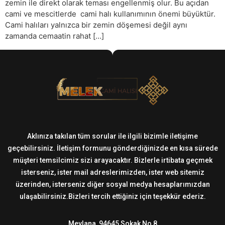
zemin ile direkt olarak teması engellenmiş olur. Bu açıdan
cami ve mescitlerde cami halı kullanımının önemi büyüktür.
Cami halıları yalnızca bir zemin döşemesi değil aynı
zamanda cemaatin rahat […]
Aklınıza takılan tüm sorular ile ilgili bizimle iletişime
geçebilirsiniz. İletişim formunu gönderdiğinizde en kısa sürede
müşteri temsilcimiz sizi arayacaktır. Bizlerle irtibata geçmek
isterseniz, ister mail adreslerimizden, ister web sitemiz
üzerinden, isterseniz diğer sosyal medya hesaplarımızdan
ulaşabilirsiniz.Bizleri tercih ettiğiniz için teşekkür ederiz.
Mevlana, 94645 Sokak No 8