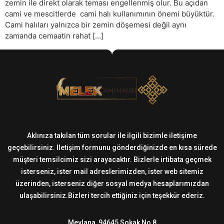
zemin ile direkt olarak teması engellenmiş olur. Bu açıdan
cami ve mescitlerde cami halı kullanımının önemi büyüktür.
Cami halıları yalnızca bir zemin döşemesi değil aynı
zamanda cemaatin rahat […]
Aklınıza takılan tüm sorular ile ilgili bizimle iletişime
geçebilirsiniz. İletişim formunu gönderdiğinizde en kısa sürede
müşteri temsilcimiz sizi arayacaktır. Bizlerle irtibata geçmek
isterseniz, ister mail adreslerimizden, ister web sitemiz
üzerinden, isterseniz diğer sosyal medya hesaplarımızdan
ulaşabilirsiniz.Bizleri tercih ettiğiniz için teşekkür ederiz.
Mevlana, 94645 Sokak No 8