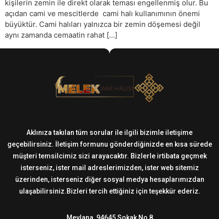
kişilerin zemin ile direkt olarak teması engellenmiş olur. Bu
açıdan cami ve mescitlerde cami halı kullanımının önemi
büyüktür. Cami halıları yalnızca bir zemin döşemesi değil
aynı zamanda cemaatin rahat […]
Aklınıza takılan tüm sorular ile ilgili bizimle iletişime
geçebilirsiniz. İletişim formunu gönderdiğinizde en kısa sürede
müşteri temsilcimiz sizi arayacaktır. Bizlerle irtibata geçmek
isterseniz, ister mail adreslerimizden, ister web sitemiz
üzerinden, isterseniz diğer sosyal medya hesaplarımızdan
ulaşabilirsiniz.Bizleri tercih ettiğiniz için teşekkür ederiz.
Mevlana, 94645 Sokak No 8